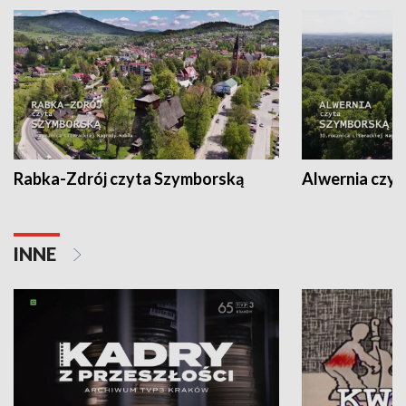
Rabka-Zdrój czyta Szymborską
Alwernia czy
INNE