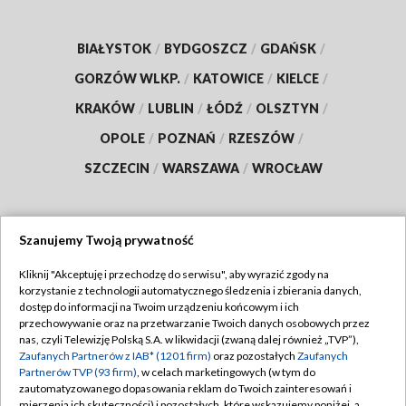
BIAŁYSTOK
/
BYDGOSZCZ
/
GDAŃSK
/
GORZÓW WLKP.
/
KATOWICE
/
KIELCE
/
KRAKÓW
/
LUBLIN
/
ŁÓDŹ
/
OLSZTYN
/
OPOLE
/
POZNAŃ
/
RZESZÓW
/
SZCZECIN
/
WARSZAWA
/
WROCŁAW
Szanujemy Twoją prywatność
Dołącz do nas:
Kliknij "Akceptuję i przechodzę do serwisu", aby wyrazić zgody na
korzystanie z technologii automatycznego śledzenia i zbierania danych,
TVP
dostęp do informacji na Twoim urządzeniu końcowym i ich
Abonament TVP
przechowywanie oraz na przetwarzanie Twoich danych osobowych przez
Regulamin TVP
nas, czyli Telewizję Polską S.A. w likwidacji (zwaną dalej również „TVP”),
Emisja w TVP
Zaufanych Partnerów z IAB* (1201 firm)
oraz pozostałych
Zaufanych
Polityka prywatności
Partnerów TVP (93 firm)
, w celach marketingowych (w tym do
Centrum informacji TVP
Moje zgody
zautomatyzowanego dopasowania reklam do Twoich zainteresowań i
mierzenia ich skuteczności) i pozostałych, które wskazujemy poniżej, a