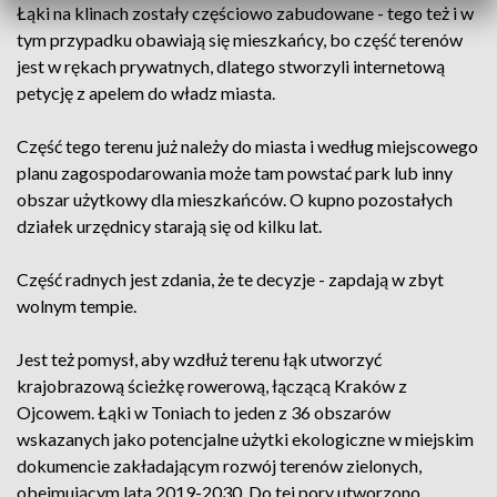
Łąki na klinach zostały częściowo zabudowane - tego też i w
tym przypadku obawiają się mieszkańcy, bo część terenów
jest w rękach prywatnych, dlatego stworzyli internetową
petycję z apelem do władz miasta.
Część tego terenu już należy do miasta i według miejscowego
planu zagospodarowania może tam powstać park lub inny
obszar użytkowy dla mieszkańców. O kupno pozostałych
działek urzędnicy starają się od kilku lat.
Część radnych jest zdania, że te decyzje - zapdają w zbyt
wolnym tempie.
Jest też pomysł, aby wzdłuż terenu łąk utworzyć
krajobrazową ścieżkę rowerową, łączącą Kraków z
Ojcowem. Łąki w Toniach to jeden z 36 obszarów
wskazanych jako potencjalne użytki ekologiczne w miejskim
dokumencie zakładającym rozwój terenów zielonych,
obejmującym lata 2019-2030. Do tej pory utworzono