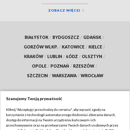
ZOBACZ WIĘCEJ
BIAŁYSTOK
/
BYDGOSZCZ
/
GDAŃSK
/
GORZÓW WLKP.
/
KATOWICE
/
KIELCE
/
KRAKÓW
/
LUBLIN
/
ŁÓDŹ
/
OLSZTYN
/
OPOLE
/
POZNAŃ
/
RZESZÓW
/
SZCZECIN
/
WARSZAWA
/
WROCŁAW
Szanujemy Twoją prywatność
Dołącz do nas:
Kliknij "Akceptuję i przechodzę do serwisu", aby wyrazić zgody na
korzystanie z technologii automatycznego śledzenia i zbierania danych,
TVP
dostęp do informacji na Twoim urządzeniu końcowym i ich
Abonament TVP
przechowywanie oraz na przetwarzanie Twoich danych osobowych przez
Regulamin TVP