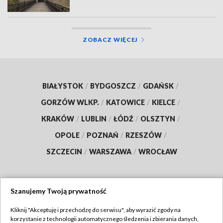
ZOBACZ WIĘCEJ
BIAŁYSTOK
/
BYDGOSZCZ
/
GDAŃSK
/
GORZÓW WLKP.
/
KATOWICE
/
KIELCE
/
KRAKÓW
/
LUBLIN
/
ŁÓDŹ
/
OLSZTYN
/
OPOLE
/
POZNAŃ
/
RZESZÓW
/
SZCZECIN
/
WARSZAWA
/
WROCŁAW
Szanujemy Twoją prywatność
Dołącz do nas:
Kliknij "Akceptuję i przechodzę do serwisu", aby wyrazić zgody na
korzystanie z technologii automatycznego śledzenia i zbierania danych,
TVP