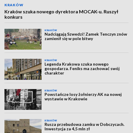
KRAKÓW
Kraków szuka nowego dyrektora MOCAK-u. Ruszył
konkurs
KRAKÓW
Nadciągają Szwedzi! Zamek Tenczyn znów
zamienił się w pole bitwy
KRAKÓW
Legenda Krakowa szuka nowego
gospodarza. Feniks ma zachować swój
charakter
KRAKÓW
Powstańcze losy żołnierzy AK na nowej
wystawie w Krakowie
KRAKÓW
Rusza przebudowa zamku w Dobczycach.
Inwestycja za 4,5 mln zł