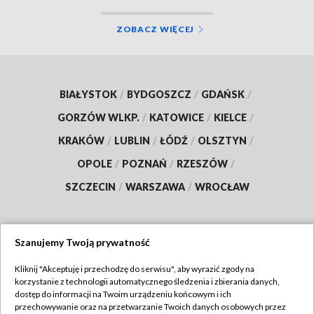
ZOBACZ WIĘCEJ
BIAŁYSTOK
/
BYDGOSZCZ
/
GDAŃSK
/
GORZÓW WLKP.
/
KATOWICE
/
KIELCE
/
KRAKÓW
/
LUBLIN
/
ŁÓDŹ
/
OLSZTYN
/
OPOLE
/
POZNAŃ
/
RZESZÓW
/
SZCZECIN
/
WARSZAWA
/
WROCŁAW
Szanujemy Twoją prywatność
Dołącz do nas:
Kliknij "Akceptuję i przechodzę do serwisu", aby wyrazić zgody na
korzystanie z technologii automatycznego śledzenia i zbierania danych,
TVP
dostęp do informacji na Twoim urządzeniu końcowym i ich
Abonament TVP
przechowywanie oraz na przetwarzanie Twoich danych osobowych przez
Regulamin TVP