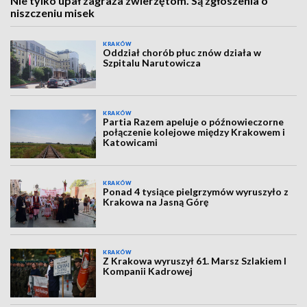
Nie tylko upał zagraża zwierzętom. Są zgłoszenia o
niszczeniu misek
KRAKÓW
Oddział chorób płuc znów działa w
Szpitalu Narutowicza
KRAKÓW
Partia Razem apeluje o późnowieczorne
połączenie kolejowe między Krakowem i
Katowicami
KRAKÓW
Ponad 4 tysiące pielgrzymów wyruszyło z
Krakowa na Jasną Górę
KRAKÓW
Z Krakowa wyruszył 61. Marsz Szlakiem I
Kompanii Kadrowej