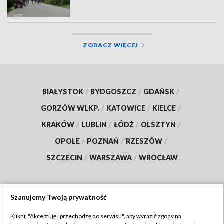
ZOBACZ WIĘCEJ
BIAŁYSTOK
/
BYDGOSZCZ
/
GDAŃSK
/
GORZÓW WLKP.
/
KATOWICE
/
KIELCE
/
KRAKÓW
/
LUBLIN
/
ŁÓDŹ
/
OLSZTYN
/
OPOLE
/
POZNAŃ
/
RZESZÓW
/
SZCZECIN
/
WARSZAWA
/
WROCŁAW
Szanujemy Twoją prywatność
Dołącz do nas:
Kliknij "Akceptuję i przechodzę do serwisu", aby wyrazić zgody na