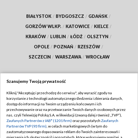
BIAŁYSTOK
/
BYDGOSZCZ
/
GDAŃSK
/
GORZÓW WLKP.
/
KATOWICE
/
KIELCE
/
KRAKÓW
/
LUBLIN
/
ŁÓDŹ
/
OLSZTYN
/
OPOLE
/
POZNAŃ
/
RZESZÓW
/
SZCZECIN
/
WARSZAWA
/
WROCŁAW
Szanujemy Twoją prywatność
Dołącz do nas:
Kliknij "Akceptuję i przechodzę do serwisu", aby wyrazić zgody na
korzystanie z technologii automatycznego śledzenia i zbierania danych,
TVP
dostęp do informacji na Twoim urządzeniu końcowym i ich
Abonament TVP
przechowywanie oraz na przetwarzanie Twoich danych osobowych przez
Regulamin TVP
nas, czyli Telewizję Polską S.A. w likwidacji (zwaną dalej również „TVP”),
Emisja w TVP
Zaufanych Partnerów z IAB* (1201 firm)
oraz pozostałych
Zaufanych
Polityka prywatności
Partnerów TVP (93 firm)
, w celach marketingowych (w tym do
Centrum informacji TVP
Moje zgody
zautomatyzowanego dopasowania reklam do Twoich zainteresowań i
mierzenia ich skuteczności) i pozostałych, które wskazujemy poniżej, a