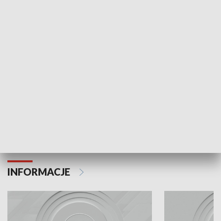
Odc. 6
Odc. 5
Czy wiesz, że Kraków inwestuje w edukację i
Czy wiesz, jak Kr
rozwój młodych?
mieszkańców?
INFORMACJE