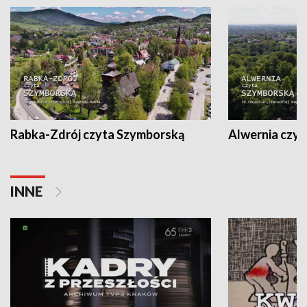
Rabka-Zdrój czyta Szymborską
Alwernia czy
INNE