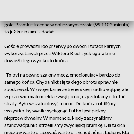
zmieniła. A powinniśmy zdobyć trzecią bramkę i spokojnie
rozgrywać spotkanie. Nie możemy wypuszczać z rąk na
wyjeździe trzech punktów, kiedy do przerwy strzelamy dwa
gole. Bramki stracone w doliczonym czasie (99. i 103. minuta)
to już kuriozum” – dodał.
Goście prowadzili do przerwy po dwóch rzutach karnych
wykorzystanych przez Wiktora Biedrzyckiego, ale nie
dowieźli tego wyniku do końca.
„To był na pewno szalony mecz, emocjonujący bardzo do
samego końca. Chyba nikt się takiego obrotu spraw nie
spodziewał. W swojej karierze trenerskiej rzadko wątpię, ale
w przerwie miałem lekkie zwątpienie, czy zdołamy odrobić
straty. Było w szatni dosyć mocno. Do końca robiliśmy
wszystko, by wynik wyciągnąć. Futbol jest piękny,
nieprzewidywalny. W momencie, kiedy zaczynaliśmy
szanować punkt, strzeliliśmy zwycięską bramkę. Dla takich
meczów warto pracować, warto przychodzić na stadiony. Kto