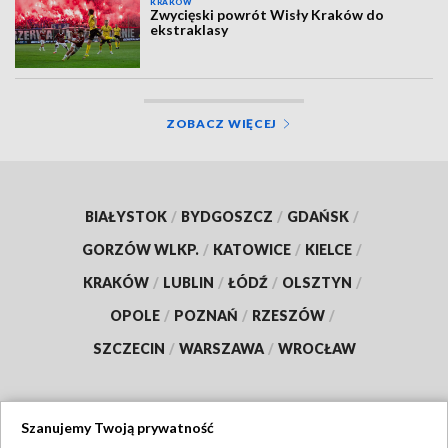
KRAKÓW
Zwycięski powrót Wisły Kraków do
ekstraklasy
ZOBACZ WIĘCEJ
BIAŁYSTOK
/
BYDGOSZCZ
/
GDAŃSK
/
GORZÓW WLKP.
/
KATOWICE
/
KIELCE
/
KRAKÓW
/
LUBLIN
/
ŁÓDŹ
/
OLSZTYN
/
OPOLE
/
POZNAŃ
/
RZESZÓW
/
SZCZECIN
/
WARSZAWA
/
WROCŁAW
Szanujemy Twoją prywatność
Dołącz do nas: