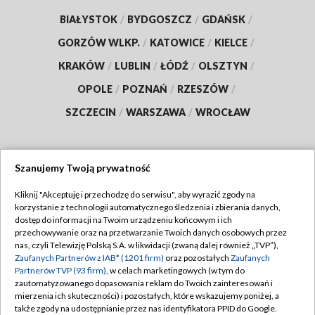
BIAŁYSTOK
/
BYDGOSZCZ
/
GDAŃSK
/
GORZÓW WLKP.
/
KATOWICE
/
KIELCE
/
KRAKÓW
/
LUBLIN
/
ŁÓDŹ
/
OLSZTYN
/
OPOLE
/
POZNAŃ
/
RZESZÓW
/
SZCZECIN
/
WARSZAWA
/
WROCŁAW
Szanujemy Twoją prywatność
Dołącz do nas:
Kliknij "Akceptuję i przechodzę do serwisu", aby wyrazić zgody na
korzystanie z technologii automatycznego śledzenia i zbierania danych,
TVP
dostęp do informacji na Twoim urządzeniu końcowym i ich
Abonament TVP
przechowywanie oraz na przetwarzanie Twoich danych osobowych przez
Regulamin TVP
nas, czyli Telewizję Polską S.A. w likwidacji (zwaną dalej również „TVP”),
Emisja w TVP
Zaufanych Partnerów z IAB* (1201 firm)
oraz pozostałych
Zaufanych
Polityka prywatności
Partnerów TVP (93 firm)
, w celach marketingowych (w tym do
Centrum informacji TVP
Moje zgody
zautomatyzowanego dopasowania reklam do Twoich zainteresowań i
mierzenia ich skuteczności) i pozostałych, które wskazujemy poniżej, a
Naziemna Telewizja Cyfrowa
Pomoc
także zgody na udostępnianie przez nas identyfikatora PPID do Google.