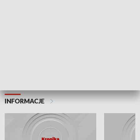
Odc. 6
Odc. 5
Czy wiesz, że Kraków inwestuje w edukację i
Czy wiesz, jak Kr
rozwój młodych?
mieszkańców?
INFORMACJE