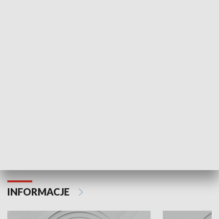
NAJNOWSZE WYDANIA PROGRAMÓW
Odc. 6
Odc. 5
Czy wiesz, że Kraków inwestuje w edukację i
Czy wiesz, jak Kr
rozwój młodych?
mieszkańców?
INFORMACJE