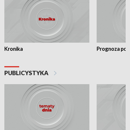
Kronika
Prognoza po
PUBLICYSTYKA