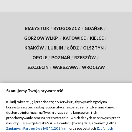
BIAŁYSTOK
/
BYDGOSZCZ
/
GDAŃSK
/
GORZÓW WLKP.
/
KATOWICE
/
KIELCE
/
KRAKÓW
/
LUBLIN
/
ŁÓDŹ
/
OLSZTYN
/
OPOLE
/
POZNAŃ
/
RZESZÓW
/
SZCZECIN
/
WARSZAWA
/
WROCŁAW
Szanujemy Twoją prywatność
Dołącz do nas:
Kliknij "Akceptuję i przechodzę do serwisu", aby wyrazić zgody na
korzystanie z technologii automatycznego śledzenia i zbierania danych,
TVP
dostęp do informacji na Twoim urządzeniu końcowym i ich
Abonament TVP
przechowywanie oraz na przetwarzanie Twoich danych osobowych przez
Regulamin TVP
nas, czyli Telewizję Polską S.A. w likwidacji (zwaną dalej również „TVP”),
Emisja w TVP
Zaufanych Partnerów z IAB* (1201 firm)
oraz pozostałych
Zaufanych
Polityka prywatności