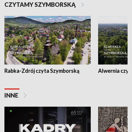
CZYTAMY SZYMBORSKĄ
Rabka-Zdrój czyta Szymborską
Alwernia czy
INNE