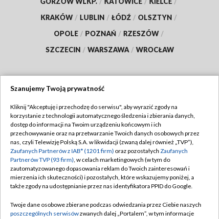
GORZÓW WLKP.
/
KATOWICE
/
KIELCE
/
KRAKÓW
/
LUBLIN
/
ŁÓDŹ
/
OLSZTYN
/
OPOLE
/
POZNAŃ
/
RZESZÓW
/
SZCZECIN
/
WARSZAWA
/
WROCŁAW
Szanujemy Twoją prywatność
Dołącz do nas:
Kliknij "Akceptuję i przechodzę do serwisu", aby wyrazić zgody na
korzystanie z technologii automatycznego śledzenia i zbierania danych,
TVP
dostęp do informacji na Twoim urządzeniu końcowym i ich
Abonament TVP
przechowywanie oraz na przetwarzanie Twoich danych osobowych przez
Regulamin TVP
nas, czyli Telewizję Polską S.A. w likwidacji (zwaną dalej również „TVP”),
Emisja w TVP
Polityka prywatności
Zaufanych Partnerów z IAB* (1201 firm)
oraz pozostałych
Zaufanych
Partnerów TVP (93 firm)
, w celach marketingowych (w tym do
Centrum informacji TVP
Moje zgody
zautomatyzowanego dopasowania reklam do Twoich zainteresowań i
mierzenia ich skuteczności) i pozostałych, które wskazujemy poniżej, a
Naziemna Telewizja Cyfrowa
Pomoc
także zgody na udostępnianie przez nas identyfikatora PPID do Google.
Sklep TVP
Biuro reklamy
Twoje dane osobowe zbierane podczas odwiedzania przez Ciebie naszych
Rada Programowa
Kontakt
poszczególnych serwisów
zwanych dalej „Portalem”, w tym informacje