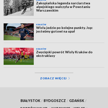
KRAKÓW
Zakopiańska legenda narciarstwa
alpejskiego walczyła w Powstaniu
Warszawskim
KRAKÓW
Wisła jedzie po kolejne punkty. Jop:
jesteśmy gotowi na upał
KRAKÓW
Zwycięski powrót Wisły Kraków do
ekstraklasy
ZOBACZ WIĘCEJ
BIAŁYSTOK
/
BYDGOSZCZ
/
GDAŃSK
/