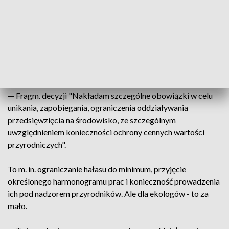
powstaną: kolej krzesełkowa, oświetlone trasy zjazdowe,
instalacja do naśnieżania. W październiku burmistrz
Zakopanego, na wniosek Tatrzańskiego Parku Narodowego,
wydał decyzję środowiskową, która daje zielone światło tej
inwestycji. Posiada ona rygor natychmiastowej
wykonalności, ze względu na ważny interes społeczny.
— Fragm. decyzji "Nakładam szczególne obowiązki w celu
unikania, zapobiegania, ograniczenia oddziaływania
przedsięwzięcia na środowisko, ze szczególnym
uwzględnieniem konieczności ochrony cennych wartości
przyrodniczych".
To m. in. ograniczanie hałasu do minimum, przyjęcie
określonego harmonogramu prac i konieczność prowadzenia
ich pod nadzorem przyrodników. Ale dla ekologów - to za
mało.