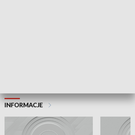
Odc. 5
Czy wiesz, jak Kr
mieszkańców?
Odc. 6
Czy wiesz, że Kraków inwestuje w edukację i
rozwój młodych?
INFORMACJE