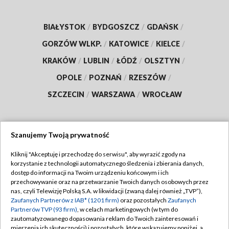
BIAŁYSTOK
/
BYDGOSZCZ
/
GDAŃSK
/
GORZÓW WLKP.
/
KATOWICE
/
KIELCE
/
KRAKÓW
/
LUBLIN
/
ŁÓDŹ
/
OLSZTYN
/
OPOLE
/
POZNAŃ
/
RZESZÓW
/
SZCZECIN
/
WARSZAWA
/
WROCŁAW
Szanujemy Twoją prywatność
Dołącz do nas:
Kliknij "Akceptuję i przechodzę do serwisu", aby wyrazić zgody na
korzystanie z technologii automatycznego śledzenia i zbierania danych,
TVP
dostęp do informacji na Twoim urządzeniu końcowym i ich
Abonament TVP
przechowywanie oraz na przetwarzanie Twoich danych osobowych przez
Regulamin TVP
nas, czyli Telewizję Polską S.A. w likwidacji (zwaną dalej również „TVP”),
Emisja w TVP
Zaufanych Partnerów z IAB* (1201 firm)
oraz pozostałych
Zaufanych
Polityka prywatności
Partnerów TVP (93 firm)
, w celach marketingowych (w tym do
Centrum informacji TVP
Moje zgody
zautomatyzowanego dopasowania reklam do Twoich zainteresowań i
mierzenia ich skuteczności) i pozostałych, które wskazujemy poniżej, a