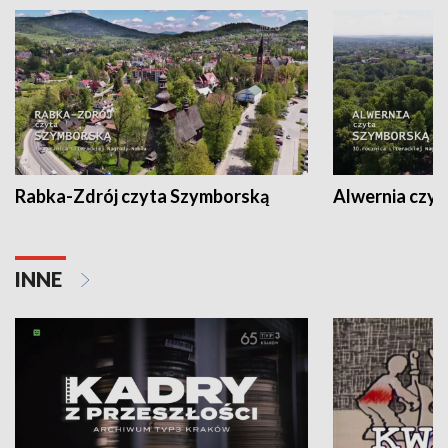
Rabka-Zdrój czyta Szymborską
Alwernia czy
INNE