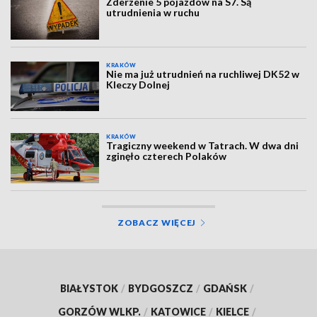
Zderzenie 5 pojazdów na S7. Są
utrudnienia w ruchu
KRAKÓW
Nie ma już utrudnień na ruchliwej DK52 w
Kleczy Dolnej
KRAKÓW
Tragiczny weekend w Tatrach. W dwa dni
zginęło czterech Polaków
ZOBACZ WIĘCEJ
BIAŁYSTOK
/
BYDGOSZCZ
/
GDAŃSK
/
GORZÓW WLKP.
/
KATOWICE
/
KIELCE
/