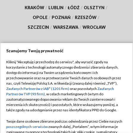
KRAKÓW
/
LUBLIN
/
ŁÓDŹ
/
OLSZTYN
/
OPOLE
/
POZNAŃ
/
RZESZÓW
/
SZCZECIN
/
WARSZAWA
/
WROCŁAW
Szanujemy Twoją prywatność
Dołącz do nas:
Kliknij "Akceptuję i przechodzę do serwisu", aby wyrazić zgody na
korzystanie z technologii automatycznego śledzenia i zbierania danych,
TVP
dostęp do informacji na Twoim urządzeniu końcowym i ich
Abonament TVP
przechowywanie oraz na przetwarzanie Twoich danych osobowych przez
Regulamin TVP
nas, czyli Telewizję Polską S.A. w likwidacji (zwaną dalej również „TVP”),
Emisja w TVP
Polityka prywatności
Zaufanych Partnerów z IAB* (1201 firm)
oraz pozostałych
Zaufanych
Partnerów TVP (93 firm)
, w celach marketingowych (w tym do
Centrum informacji TVP
Moje zgody
zautomatyzowanego dopasowania reklam do Twoich zainteresowań i
mierzenia ich skuteczności) i pozostałych, które wskazujemy poniżej, a
Naziemna Telewizja Cyfrowa
Pomoc
także zgody na udostępnianie przez nas identyfikatora PPID do Google.
Sklep TVP
Biuro reklamy
Twoje dane osobowe zbierane podczas odwiedzania przez Ciebie naszych
Rada Programowa
Kontakt
poszczególnych serwisów
zwanych dalej „Portalem”, w tym informacje
zapisywane za pomocą technologii takich jak: pliki cookie, sygnalizatory