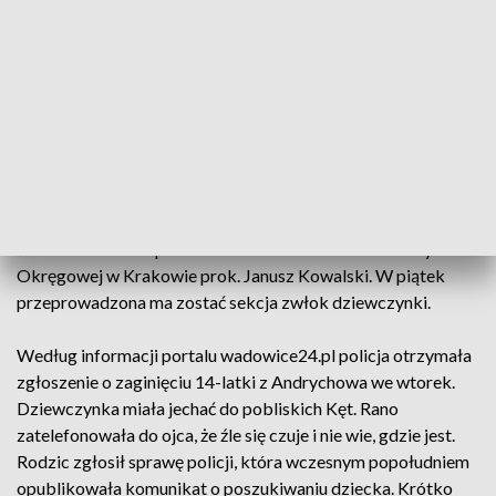
końca były prawidłowe” - zaznaczyła Cisło.
W czwartek Prokuratura Rejonowa w Wadowicach wszczęła
śledztwo pod kątem nieumyślnego spowodowania śmierci
14-latki. "Prokurator realizuje czynności procesowe, są to w
szczególności przesłuchania świadków. Mają one na celu
wszechstronne wyjaśnienie tej sprawy i ustalenie wszystkich
okoliczności tego zdarzenia, ewentualnych osób, które na
skutek działania bądź zaniechania mogły przyczynić się do
śmierci dziecka" - przekazał PAP rzecznik Prokuratury
Okręgowej w Krakowie prok. Janusz Kowalski. W piątek
przeprowadzona ma zostać sekcja zwłok dziewczynki.
Według informacji portalu wadowice24.pl policja otrzymała
zgłoszenie o zaginięciu 14-latki z Andrychowa we wtorek.
Dziewczynka miała jechać do pobliskich Kęt. Rano
zatelefonowała do ojca, że źle się czuje i nie wie, gdzie jest.
Rodzic zgłosił sprawę policji, która wczesnym popołudniem
opublikowała komunikat o poszukiwaniu dziecka. Krótko