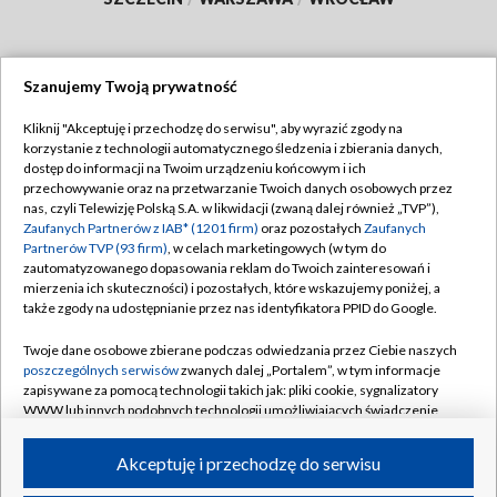
Szanujemy Twoją prywatność
Dołącz do nas:
Kliknij "Akceptuję i przechodzę do serwisu", aby wyrazić zgody na
korzystanie z technologii automatycznego śledzenia i zbierania danych,
TVP
dostęp do informacji na Twoim urządzeniu końcowym i ich
Abonament TVP
przechowywanie oraz na przetwarzanie Twoich danych osobowych przez
Regulamin TVP
nas, czyli Telewizję Polską S.A. w likwidacji (zwaną dalej również „TVP”),
Emisja w TVP
Polityka prywatności
Zaufanych Partnerów z IAB* (1201 firm)
oraz pozostałych
Zaufanych
Partnerów TVP (93 firm)
, w celach marketingowych (w tym do
Centrum informacji TVP
Moje zgody
zautomatyzowanego dopasowania reklam do Twoich zainteresowań i
mierzenia ich skuteczności) i pozostałych, które wskazujemy poniżej, a
Naziemna Telewizja Cyfrowa
Pomoc
także zgody na udostępnianie przez nas identyfikatora PPID do Google.
Sklep TVP
Biuro reklamy
Twoje dane osobowe zbierane podczas odwiedzania przez Ciebie naszych
Rada Programowa
Kontakt
poszczególnych serwisów
zwanych dalej „Portalem”, w tym informacje
zapisywane za pomocą technologii takich jak: pliki cookie, sygnalizatory
System NOS
WWW lub innych podobnych technologii umożliwiających świadczenie
dopasowanych i bezpiecznych usług, personalizację treści oraz reklam,
Informacje o nadawcy
Kanały
udostępnianie funkcji mediów społecznościowych oraz analizowanie
Akceptuję i przechodzę do serwisu
ruchu w Internecie.
Program dla prasy
©2026 Telewizja Polska S.A. w likwidacji