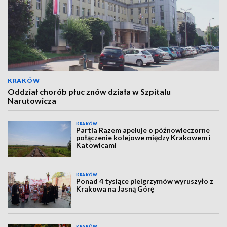
KRAKÓW
Oddział chorób płuc znów działa w Szpitalu
Narutowicza
KRAKÓW
Partia Razem apeluje o późnowieczorne
połączenie kolejowe między Krakowem i
Katowicami
KRAKÓW
Ponad 4 tysiące pielgrzymów wyruszyło z
Krakowa na Jasną Górę
KRAKÓW