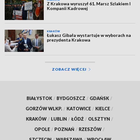
Z Krakowa wyruszył 61. Marsz Szlakiem I
Kompanii Kadrowej
KRAKÓW
Łukasz Gibała wystartuje w wyborach na
prezydenta Krakowa
ZOBACZ WIĘCEJ
BIAŁYSTOK
/
BYDGOSZCZ
/
GDAŃSK
/
GORZÓW WLKP.
/
KATOWICE
/
KIELCE
/
KRAKÓW
/
LUBLIN
/
ŁÓDŹ
/
OLSZTYN
/
OPOLE
/
POZNAŃ
/
RZESZÓW
/
SZCZECIN
/
WARSZAWA
/
WROCŁAW