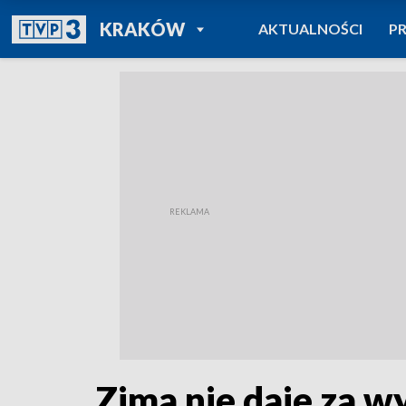
POWRÓT DO
KRAKÓW
AKTUALNOŚCI
P
TVP REGIONY
Zima nie daje za w