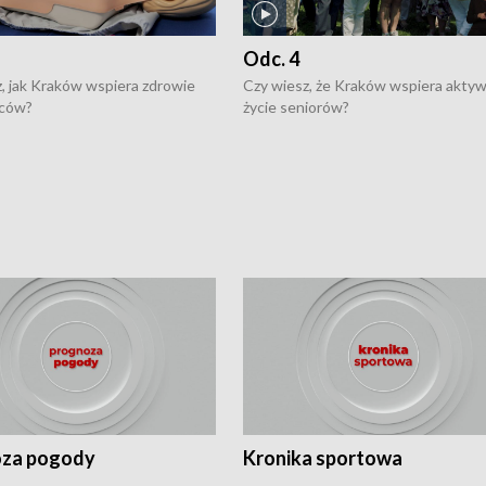
Odc. 4
, jak Kraków wspiera zdrowie
Czy wiesz, że Kraków wspiera akty
ców?
życie seniorów?
za pogody
Kronika sportowa