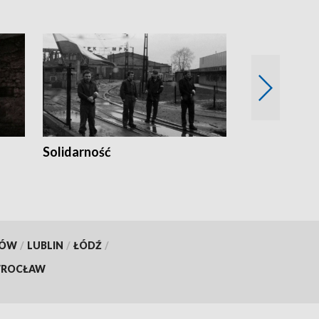
Solidarność
Trudne lata
KÓW
/
LUBLIN
/
ŁÓDŹ
/
ROCŁAW