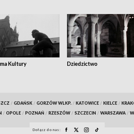
ma Kultury
Dziedzictwo
SZCZ
/
GDAŃSK
/
GORZÓW WLKP.
/
KATOWICE
/
KIELCE
/
KRA
N
/
OPOLE
/
POZNAŃ
/
RZESZÓW
/
SZCZECIN
/
WARSZAWA
/
W
Dołącz do nas: