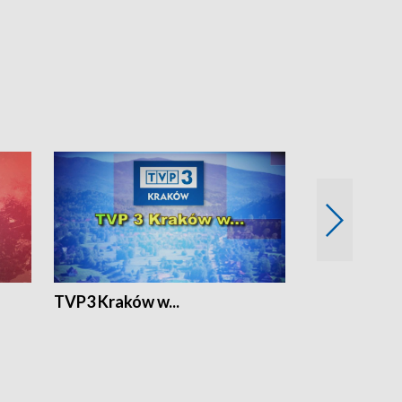
TVP3 Kraków w...
Ślizg