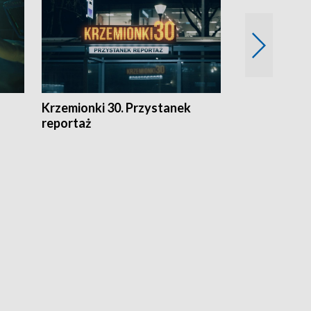
Krzemionki 30. Przystanek
Kraków - jak
reportaż