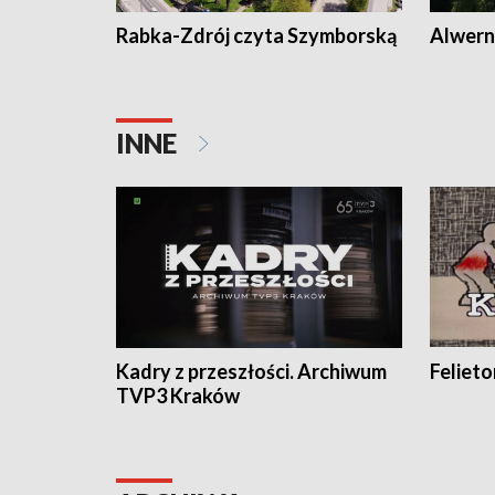
Rabka-Zdrój czyta Szymborską
Alwern
INNE
Kadry z przeszłości. Archiwum
Feliet
TVP3 Kraków