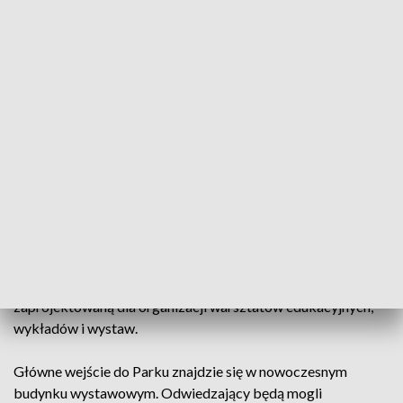
które pozwolą zachować dziedzictwo grupy etnograficznej
Krakowiaków Zachodnich. Docelowo, zgodnie z koncepcją
zatwierdzoną przez Radę Konsultacyjną skansen będzie
obejmował 11 zagród, kościół i karczmę.
Chałupy usytuowane od strony południowej, zaplanowanego
na działce zlokalizowanej u zbiegu ulic Tatarakowej i gen.
Michała Karaszewicza-Tokarzewskiego, odtworzą
charakterystyczny układ wsi, tzw. „rzędówkę” i będą
obiektami muzealnymi.
Po stronie wschodniej odtworzony zostanie układ
rozproszony zabudowy przypominający tzw. wieś
„samotniczą”. Część z budynków zapewni przestrzeń
zaprojektowaną dla organizacji warsztatów edukacyjnych,
wykładów i wystaw.
Główne wejście do Parku znajdzie się w nowoczesnym
budynku wystawowym. Odwiedzający będą mogli