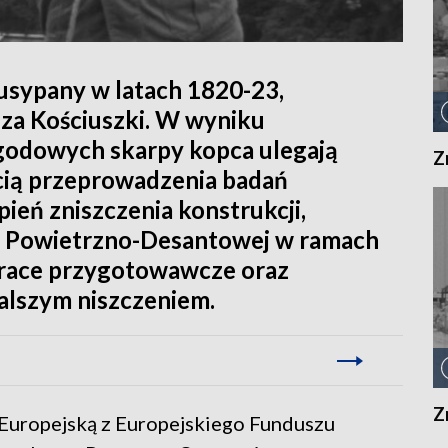
usypany w latach 1820-23,
sza Kościuszki. W wyniku
godowych skarpy kopca ulegają
Z
ścią przeprowadzenia badań
eń zniszczenia konstrukcji,
ji Powietrzno-Desantowej w ramach
race przygotowawcze oraz
alszym niszczeniem.
Z
 Europejską z Europejskiego Funduszu