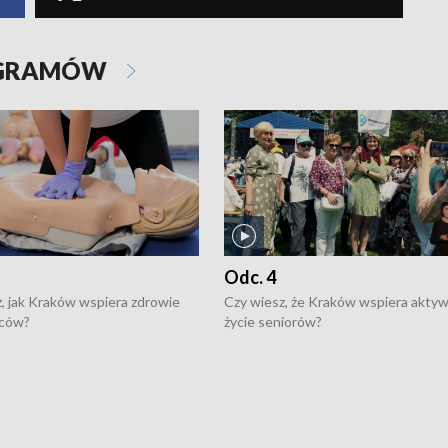
OGRAMÓW
Odc. 4
, jak Kraków wspiera zdrowie
Czy wiesz, że Kraków wspiera akty
ców?
życie seniorów?