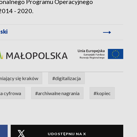
ionalnego Programu Operacyjnego
2014 - 2020.
ski
niający się kraków
#digitalizacja
ja cyfrowa
#archiwalne nagrania
#kopiec
UDOSTĘPNIJ NA X