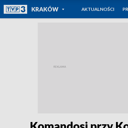
POWRÓT DO
KRAKÓW
AKTUALNOŚCI
P
TVP REGIONY
Komandosi przy Ko