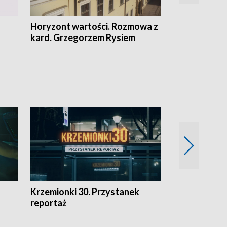
Horyzont wartości. Rozmowa z
Kulturalnie 
kard. Grzegorzem Rysiem
Krzemionki 30. Przystanek
Kraków - jak
reportaż