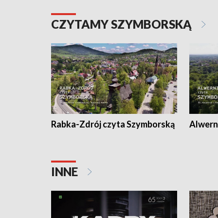
CZYTAMY SZYMBORSKĄ
Rabka-Zdrój czyta Szymborską
Alwern
INNE