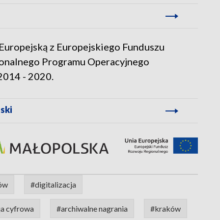
 Europejską z Europejskiego Funduszu
ionalnego Programu Operacyjnego
2014 - 2020.
ski
ków
#digitalizacja
ja cyfrowa
#archiwalne nagrania
#kraków