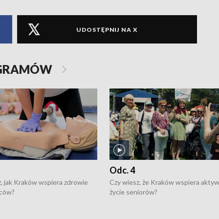
UDOSTĘPNIJ NA X
OGRAMÓW
Odc. 4
, jak Kraków wspiera zdrowie
Czy wiesz, że Kraków wspiera akty
ców?
życie seniorów?