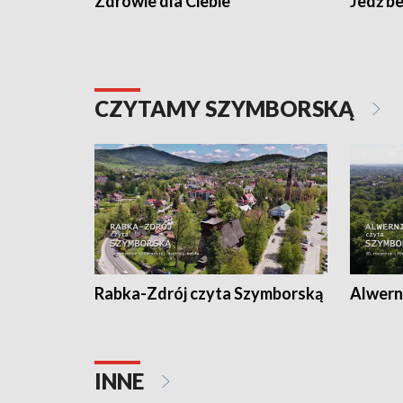
Zdrowie dla Ciebie
Jedź be
CZYTAMY SZYMBORSKĄ
Rabka-Zdrój czyta Szymborską
Alwern
INNE