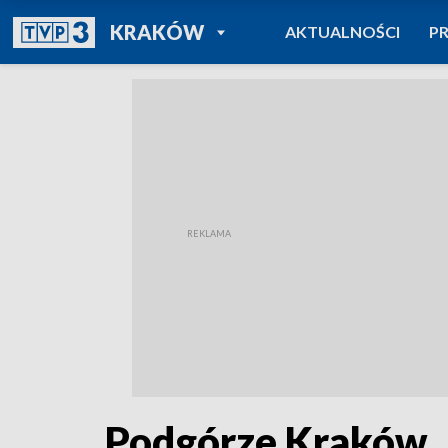
POWRÓT DO
KRAKÓW
AKTUALNOŚCI
P
TVP REGIONY
Podgórze Kraków