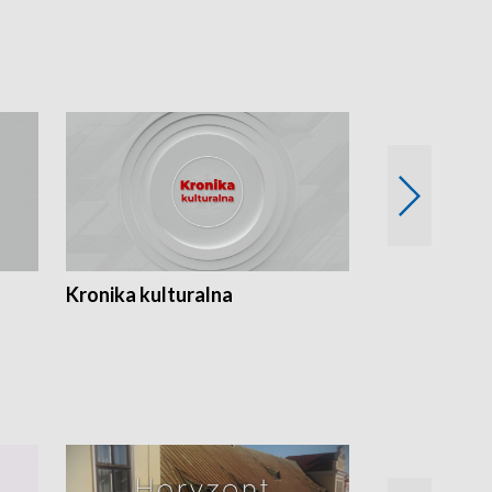
Kronika kulturalna
Kronika Tydz