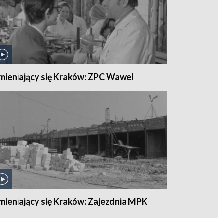
mieniający się Kraków: ZPC Wawel
mieniający się Kraków: Zajezdnia MPK