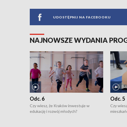
UDOSTĘPNIJ NA FACEBOOKU
NAJNOWSZE WYDANIA PR
Odc. 6
Odc. 5
Czy wiesz, że Kraków inwestuje w
Czy wiesz
edukację i rozwój młodych?
mieszkań