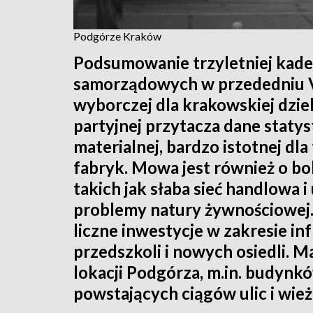
Podgórze Kraków
Podsumowanie trzyletniej kaden
samorządowych w przededniu V
wyborczej dla krakowskiej dziel
partyjnej przytacza dane staty
materialnej, bardzo istotnej dla
fabryk. Mowa jest również o 
takich jak słaba sieć handlowa i
problemy natury żywnościowej.
liczne inwestycje w zakresie i
przedszkoli i nowych osiedli. M
lokacji Podgórza, m.in. budyn
powstających ciągów ulic i wi