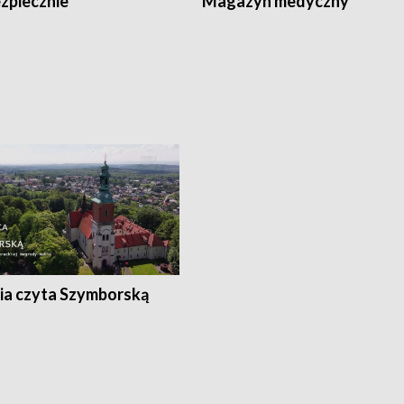
zpiecznie
Magazyn medyczny
ia czyta Szymborską