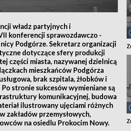
cji władz partyjnych i
II konferencji sprawozdawczo -
nicy Podgórze. Sekretarz organizacji
Z
styczne dotyczące sfery produkcji
 tej części miasta, nazywanej dzielnicą
bolączkach mieszkańców Podgórza
 usługowa, brak szpitala, żłobków i
 Po stronie sukcesów wymieniane są
nfrastruktury komunikacyjnej, budowa
ateriał ilustrowany ujęciami różnych
ków zakładów przemysłowych,
Z
eżowców na osiedlu Prokocim Nowy.