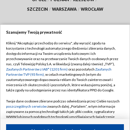
SZCZECIN
/
WARSZAWA
/
WROCŁAW
Szanujemy Twoją prywatność
Dołącz do nas:
Kliknij "Akceptuję i przechodzę do serwisu", aby wyrazić zgody na
korzystanie z technologii automatycznego śledzenia i zbierania danych,
TVP
dostęp do informacji na Twoim urządzeniu końcowym i ich
Abonament TVP
przechowywanie oraz na przetwarzanie Twoich danych osobowych przez
Regulamin TVP
nas, czyli Telewizję Polską S.A. w likwidacji (zwaną dalej również „TVP”),
Emisja w TVP
Zaufanych Partnerów z IAB* (1201 firm)
oraz pozostałych
Zaufanych
Polityka prywatności
Partnerów TVP (93 firm)
, w celach marketingowych (w tym do
Centrum informacji TVP
Moje zgody
zautomatyzowanego dopasowania reklam do Twoich zainteresowań i
mierzenia ich skuteczności) i pozostałych, które wskazujemy poniżej, a
Naziemna Telewizja Cyfrowa
Pomoc
także zgody na udostępnianie przez nas identyfikatora PPID do Google.
Sklep TVP
Biuro reklamy
Twoje dane osobowe zbierane podczas odwiedzania przez Ciebie naszych
Rada Programowa
poszczególnych serwisów
zwanych dalej „Portalem”, w tym informacje
Kontakt
zapisywane za pomocą technologii takich jak: pliki cookie, sygnalizatory
System NOS
WWW lub innych podobnych technologii umożliwiających świadczenie
dopasowanych i bezpiecznych usług, personalizację treści oraz reklam,
Informacje o nadawcy
Kanały
udostępnianie funkcji mediów społecznościowych oraz analizowanie