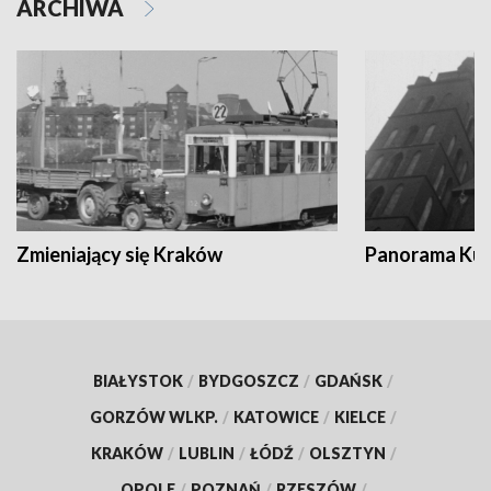
ARCHIWA
Zmieniający się Kraków
Panorama Kul
BIAŁYSTOK
/
BYDGOSZCZ
/
GDAŃSK
/
GORZÓW WLKP.
/
KATOWICE
/
KIELCE
/
KRAKÓW
/
LUBLIN
/
ŁÓDŹ
/
OLSZTYN
/
OPOLE
/
POZNAŃ
/
RZESZÓW
/