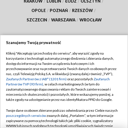
KRAKÓW
/
LUBLIN
/
ŁÓDŹ
/
OLSZTYN
/
OPOLE
/
POZNAŃ
/
RZESZÓW
/
SZCZECIN
/
WARSZAWA
/
WROCŁAW
Szanujemy Twoją prywatność
Dołącz do nas:
Kliknij "Akceptuję i przechodzę do serwisu", aby wyrazić zgody na
korzystanie z technologii automatycznego śledzenia i zbierania danych,
TVP
dostęp do informacji na Twoim urządzeniu końcowym i ich
Abonament TVP
przechowywanie oraz na przetwarzanie Twoich danych osobowych przez
Regulamin TVP
nas, czyli Telewizję Polską S.A. w likwidacji (zwaną dalej również „TVP”),
Emisja w TVP
Zaufanych Partnerów z IAB* (1201 firm)
oraz pozostałych
Zaufanych
Polityka prywatności
Partnerów TVP (93 firm)
, w celach marketingowych (w tym do
Centrum informacji TVP
Moje zgody
zautomatyzowanego dopasowania reklam do Twoich zainteresowań i
mierzenia ich skuteczności) i pozostałych, które wskazujemy poniżej, a
Naziemna Telewizja Cyfrowa
Pomoc
także zgody na udostępnianie przez nas identyfikatora PPID do Google.
Sklep TVP
Biuro reklamy
Twoje dane osobowe zbierane podczas odwiedzania przez Ciebie naszych
Rada Programowa
poszczególnych serwisów
zwanych dalej „Portalem”, w tym informacje
Kontakt
zapisywane za pomocą technologii takich jak: pliki cookie, sygnalizatory
System NOS
WWW lub innych podobnych technologii umożliwiających świadczenie