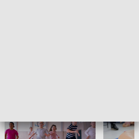
Dziedzictwo: Klasztor Norbertanek
ZOBACZ WIĘCEJ
NAJNOWSZE WYDANIA PROGRAMÓW