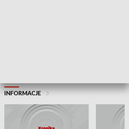
Odc. 6
Odc. 5
Czy wiesz, że Kraków inwestuje w edukację i
Czy wiesz, jak Kr
rozwój młodych?
mieszkańców?
INFORMACJE