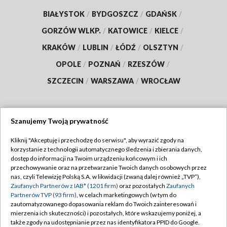
BIAŁYSTOK
/
BYDGOSZCZ
/
GDAŃSK
/
GORZÓW WLKP.
/
KATOWICE
/
KIELCE
/
KRAKÓW
/
LUBLIN
/
ŁÓDŹ
/
OLSZTYN
/
OPOLE
/
POZNAŃ
/
RZESZÓW
/
SZCZECIN
/
WARSZAWA
/
WROCŁAW
Szanujemy Twoją prywatność
Dołącz do nas:
Kliknij "Akceptuję i przechodzę do serwisu", aby wyrazić zgody na
korzystanie z technologii automatycznego śledzenia i zbierania danych,
TVP
dostęp do informacji na Twoim urządzeniu końcowym i ich
Abonament TVP
przechowywanie oraz na przetwarzanie Twoich danych osobowych przez
Regulamin TVP
nas, czyli Telewizję Polską S.A. w likwidacji (zwaną dalej również „TVP”),
Emisja w TVP
Zaufanych Partnerów z IAB* (1201 firm)
oraz pozostałych
Zaufanych
Polityka prywatności
Partnerów TVP (93 firm)
, w celach marketingowych (w tym do
Centrum informacji TVP
Moje zgody
zautomatyzowanego dopasowania reklam do Twoich zainteresowań i
mierzenia ich skuteczności) i pozostałych, które wskazujemy poniżej, a
Naziemna Telewizja Cyfrowa
Pomoc
także zgody na udostępnianie przez nas identyfikatora PPID do Google.