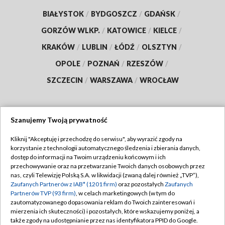
BIAŁYSTOK
/
BYDGOSZCZ
/
GDAŃSK
/
GORZÓW WLKP.
/
KATOWICE
/
KIELCE
/
KRAKÓW
/
LUBLIN
/
ŁÓDŹ
/
OLSZTYN
/
OPOLE
/
POZNAŃ
/
RZESZÓW
/
SZCZECIN
/
WARSZAWA
/
WROCŁAW
Szanujemy Twoją prywatność
Dołącz do nas:
Kliknij "Akceptuję i przechodzę do serwisu", aby wyrazić zgody na
korzystanie z technologii automatycznego śledzenia i zbierania danych,
TVP
dostęp do informacji na Twoim urządzeniu końcowym i ich
Abonament TVP
przechowywanie oraz na przetwarzanie Twoich danych osobowych przez
Regulamin TVP
nas, czyli Telewizję Polską S.A. w likwidacji (zwaną dalej również „TVP”),
Emisja w TVP
Zaufanych Partnerów z IAB* (1201 firm)
oraz pozostałych
Zaufanych
Polityka prywatności
Partnerów TVP (93 firm)
, w celach marketingowych (w tym do
Centrum informacji TVP
Moje zgody
zautomatyzowanego dopasowania reklam do Twoich zainteresowań i
mierzenia ich skuteczności) i pozostałych, które wskazujemy poniżej, a
Naziemna Telewizja Cyfrowa
Pomoc
także zgody na udostępnianie przez nas identyfikatora PPID do Google.