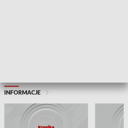
Odc. 6
Odc. 5
Czy wiesz, że Kraków inwestuje w edukację i
Czy wiesz, jak Kr
rozwój młodych?
mieszkańców?
INFORMACJE