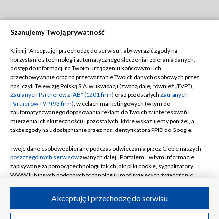
Szanujemy Twoją prywatność
Dołącz do nas:
Kliknij "Akceptuję i przechodzę do serwisu", aby wyrazić zgody na
korzystanie z technologii automatycznego śledzenia i zbierania danych,
TVP
dostęp do informacji na Twoim urządzeniu końcowym i ich
Abonament TVP
przechowywanie oraz na przetwarzanie Twoich danych osobowych przez
Regulamin TVP
nas, czyli Telewizję Polską S.A. w likwidacji (zwaną dalej również „TVP”),
Emisja w TVP
Polityka prywatności
Zaufanych Partnerów z IAB* (1201 firm)
oraz pozostałych
Zaufanych
Partnerów TVP (93 firm)
, w celach marketingowych (w tym do
Centrum informacji TVP
Moje zgody
zautomatyzowanego dopasowania reklam do Twoich zainteresowań i
mierzenia ich skuteczności) i pozostałych, które wskazujemy poniżej, a
Naziemna Telewizja Cyfrowa
Pomoc
także zgody na udostępnianie przez nas identyfikatora PPID do Google.
Sklep TVP
Biuro reklamy
Twoje dane osobowe zbierane podczas odwiedzania przez Ciebie naszych
Rada Programowa
Kontakt
poszczególnych serwisów
zwanych dalej „Portalem”, w tym informacje
zapisywane za pomocą technologii takich jak: pliki cookie, sygnalizatory
System NOS
WWW lub innych podobnych technologii umożliwiających świadczenie
dopasowanych i bezpiecznych usług, personalizację treści oraz reklam,
Informacje o nadawcy
Kanały
udostępnianie funkcji mediów społecznościowych oraz analizowanie
Akceptuję i przechodzę do serwisu
ruchu w Internecie.
Program dla prasy
©2026 Telewizja Polska S.A. w likwidacji
Biuro Reklamy