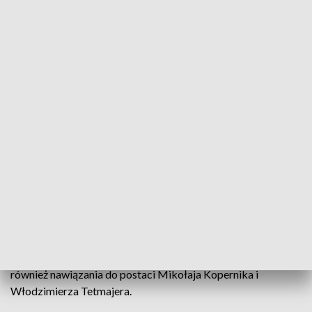
"Jesteśmy, niezależnie od radości, pełni smutku - nie ma z
nami wieloletniego mistrza Macieja Moszewa" - dodał
Niezabitowski. Legendarny szopkarz Maciej Moszew zmarł
w lipcu tego roku, mając 83 lata.
Najmłodszy uczestnik tegorocznego konkursu ma pięć lat,
najstarszy ponad 80.
Wśród najbardziej doświadczonych szopkarzy jest Jan Kirsz,
który od ponad 50 lat robi te tradycyjne konstrukcje.
"Jak odmawiam różaniec - wtedy przychodzą najlepsze
informacje do mózgu" - odpowiedział pytany o inspiracje. W
tym roku Kirsz przygotował szopkę mechaniczną, w której
widać nawiązania do polityki - bohaterami budowli są m.in.
diabeł z aniołem, przedstawiciel PO i przedstawiciel PiS, są
również nawiązania do postaci Mikołaja Kopernika i
Włodzimierza Tetmajera.