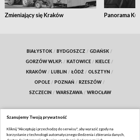
Zmieniający się Kraków
Panorama Kul
BIAŁYSTOK
/
BYDGOSZCZ
/
GDAŃSK
/
GORZÓW WLKP.
/
KATOWICE
/
KIELCE
/
KRAKÓW
/
LUBLIN
/
ŁÓDŹ
/
OLSZTYN
/
OPOLE
/
POZNAŃ
/
RZESZÓW
/
SZCZECIN
/
WARSZAWA
/
WROCŁAW
Szanujemy Twoją prywatność
Dołącz do nas:
Kliknij "Akceptuję i przechodzę do serwisu", aby wyrazić zgody na
korzystanie z technologii automatycznego śledzenia i zbierania danych,
TVP