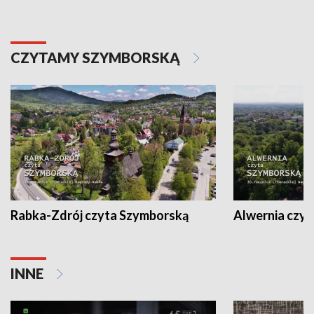
CZYTAMY SZYMBORSKĄ
Rabka-Zdrój czyta Szymborską
Alwernia czy
INNE