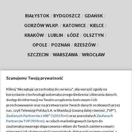
BIAŁYSTOK
/
BYDGOSZCZ
/
GDAŃSK
/
GORZÓW WLKP.
/
KATOWICE
/
KIELCE
/
KRAKÓW
/
LUBLIN
/
ŁÓDŹ
/
OLSZTYN
/
OPOLE
/
POZNAŃ
/
RZESZÓW
/
SZCZECIN
/
WARSZAWA
/
WROCŁAW
Szanujemy Twoją prywatność
Dołącz do nas:
Kliknij "Akceptuję i przechodzę do serwisu", aby wyrazić zgody na
korzystanie z technologii automatycznego śledzenia i zbierania danych,
TVP
dostęp do informacji na Twoim urządzeniu końcowym i ich
Abonament TVP
przechowywanie oraz na przetwarzanie Twoich danych osobowych przez
Regulamin TVP
nas, czyli Telewizję Polską S.A. w likwidacji (zwaną dalej również „TVP”),
Emisja w TVP
Zaufanych Partnerów z IAB* (1201 firm)
oraz pozostałych
Zaufanych
Polityka prywatności
Partnerów TVP (93 firm)
, w celach marketingowych (w tym do
Centrum informacji TVP
Moje zgody
zautomatyzowanego dopasowania reklam do Twoich zainteresowań i
mierzenia ich skuteczności) i pozostałych, które wskazujemy poniżej, a