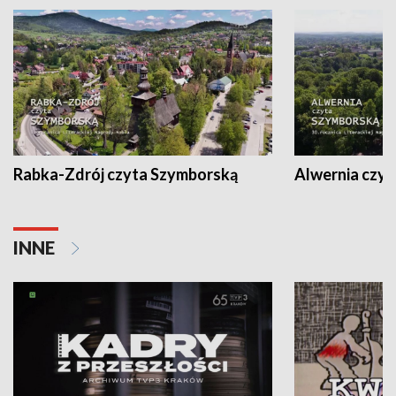
Rabka-Zdrój czyta Szymborską
Alwernia czy
INNE