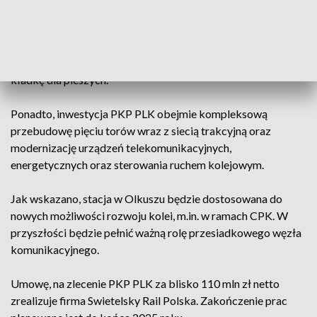
w wiaty, ławki, tablice informacyjne oraz oznakowanie z
systemem ścieżek dotykowych dla osób niedowidzących i
słabo widzących. Zaplanowano też budowę przejścia pod
torami wyposażonego w windę. Zastąpi ono dotychczasową
kładkę dla pieszych.
Ponadto, inwestycja PKP PLK obejmie kompleksową
przebudowę pięciu torów wraz z siecią trakcyjną oraz
modernizację urządzeń telekomunikacyjnych,
energetycznych oraz sterowania ruchem kolejowym.
Jak wskazano, stacja w Olkuszu będzie dostosowana do
nowych możliwości rozwoju kolei, m.in. w ramach CPK. W
przyszłości będzie pełnić ważną rolę przesiadkowego węzła
komunikacyjnego.
Umowę, na zlecenie PKP PLK za blisko 110 mln zł netto
zrealizuje firma Swietelsky Rail Polska. Zakończenie prac