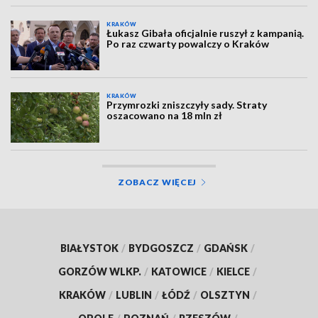
KRAKÓW
Łukasz Gibała oficjalnie ruszył z kampanią.
Po raz czwarty powalczy o Kraków
KRAKÓW
Przymrozki zniszczyły sady. Straty
oszacowano na 18 mln zł
ZOBACZ WIĘCEJ
BIAŁYSTOK
/
BYDGOSZCZ
/
GDAŃSK
/
GORZÓW WLKP.
/
KATOWICE
/
KIELCE
/
KRAKÓW
/
LUBLIN
/
ŁÓDŹ
/
OLSZTYN
/