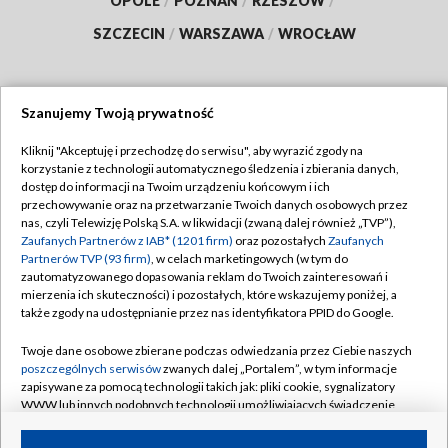
OPOLE
/
POZNAŃ
/
RZESZÓW
/
SZCZECIN
/
WARSZAWA
/
WROCŁAW
Szanujemy Twoją prywatność
Dołącz do nas:
Kliknij "Akceptuję i przechodzę do serwisu", aby wyrazić zgody na
korzystanie z technologii automatycznego śledzenia i zbierania danych,
TVP
dostęp do informacji na Twoim urządzeniu końcowym i ich
Abonament TVP
przechowywanie oraz na przetwarzanie Twoich danych osobowych przez
Regulamin TVP
nas, czyli Telewizję Polską S.A. w likwidacji (zwaną dalej również „TVP”),
Emisja w TVP
Polityka prywatności
Zaufanych Partnerów z IAB* (1201 firm)
oraz pozostałych
Zaufanych
Partnerów TVP (93 firm)
, w celach marketingowych (w tym do
Centrum informacji TVP
Moje zgody
zautomatyzowanego dopasowania reklam do Twoich zainteresowań i
mierzenia ich skuteczności) i pozostałych, które wskazujemy poniżej, a
Naziemna Telewizja Cyfrowa
Pomoc
także zgody na udostępnianie przez nas identyfikatora PPID do Google.
Sklep TVP
Biuro reklamy
Twoje dane osobowe zbierane podczas odwiedzania przez Ciebie naszych
Rada Programowa
Kontakt
poszczególnych serwisów
zwanych dalej „Portalem”, w tym informacje
zapisywane za pomocą technologii takich jak: pliki cookie, sygnalizatory
System NOS
WWW lub innych podobnych technologii umożliwiających świadczenie
dopasowanych i bezpiecznych usług, personalizację treści oraz reklam,
Informacje o nadawcy
Kanały
udostępnianie funkcji mediów społecznościowych oraz analizowanie