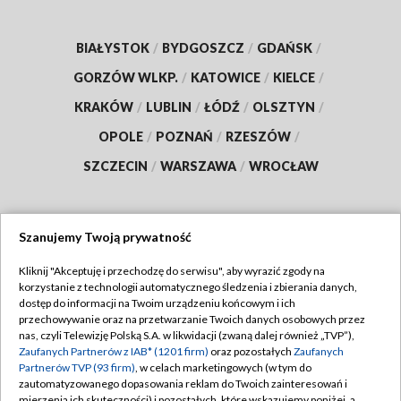
BIAŁYSTOK
/
BYDGOSZCZ
/
GDAŃSK
/
GORZÓW WLKP.
/
KATOWICE
/
KIELCE
/
KRAKÓW
/
LUBLIN
/
ŁÓDŹ
/
OLSZTYN
/
OPOLE
/
POZNAŃ
/
RZESZÓW
/
SZCZECIN
/
WARSZAWA
/
WROCŁAW
Szanujemy Twoją prywatność
Dołącz do nas:
Kliknij "Akceptuję i przechodzę do serwisu", aby wyrazić zgody na
korzystanie z technologii automatycznego śledzenia i zbierania danych,
TVP
dostęp do informacji na Twoim urządzeniu końcowym i ich
Abonament TVP
przechowywanie oraz na przetwarzanie Twoich danych osobowych przez
Regulamin TVP
nas, czyli Telewizję Polską S.A. w likwidacji (zwaną dalej również „TVP”),
Emisja w TVP
Zaufanych Partnerów z IAB* (1201 firm)
oraz pozostałych
Zaufanych
Polityka prywatności
Partnerów TVP (93 firm)
, w celach marketingowych (w tym do
Centrum informacji TVP
Moje zgody
zautomatyzowanego dopasowania reklam do Twoich zainteresowań i
mierzenia ich skuteczności) i pozostałych, które wskazujemy poniżej, a