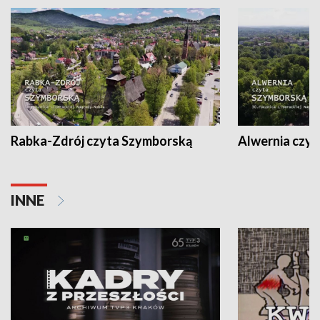
Rabka-Zdrój czyta Szymborską
Alwernia czy
INNE