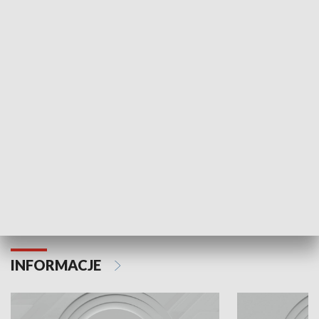
Odc. 6
Odc. 5
Czy wiesz, że Kraków inwestuje w edukację i
Czy wiesz, jak Kr
rozwój młodych?
mieszkańców?
INFORMACJE