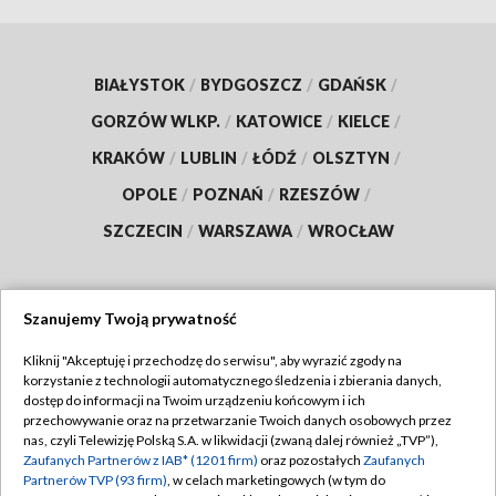
BIAŁYSTOK
/
BYDGOSZCZ
/
GDAŃSK
/
GORZÓW WLKP.
/
KATOWICE
/
KIELCE
/
KRAKÓW
/
LUBLIN
/
ŁÓDŹ
/
OLSZTYN
/
OPOLE
/
POZNAŃ
/
RZESZÓW
/
SZCZECIN
/
WARSZAWA
/
WROCŁAW
Szanujemy Twoją prywatność
Dołącz do nas:
Kliknij "Akceptuję i przechodzę do serwisu", aby wyrazić zgody na
korzystanie z technologii automatycznego śledzenia i zbierania danych,
TVP
dostęp do informacji na Twoim urządzeniu końcowym i ich
Abonament TVP
przechowywanie oraz na przetwarzanie Twoich danych osobowych przez
Regulamin TVP
nas, czyli Telewizję Polską S.A. w likwidacji (zwaną dalej również „TVP”),
Emisja w TVP
Zaufanych Partnerów z IAB* (1201 firm)
oraz pozostałych
Zaufanych
Polityka prywatności
Partnerów TVP (93 firm)
, w celach marketingowych (w tym do
Centrum informacji TVP