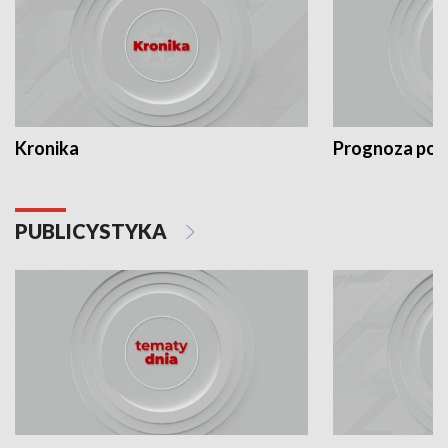
Kronika
Prognoza po
PUBLICYSTYKA