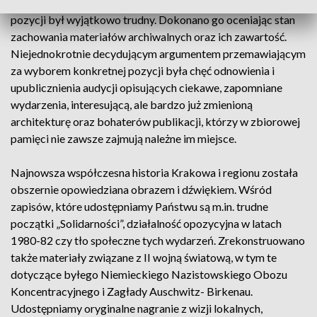
regionalnej audycji informacyjnej pt. „Kronika”. Dobór 100
pozycji był wyjątkowo trudny. Dokonano go oceniając stan
zachowania materiałów archiwalnych oraz ich zawartość.
Niejednokrotnie decydującym argumentem przemawiającym
za wyborem konkretnej pozycji była chęć odnowienia i
upublicznienia audycji opisujących ciekawe, zapomniane
wydarzenia, interesującą, ale bardzo już zmienioną
architekturę oraz bohaterów publikacji, którzy w zbiorowej
pamięci nie zawsze zajmują należne im miejsce.
Najnowsza współczesna historia Krakowa i regionu została
obszernie opowiedziana obrazem i dźwiękiem. Wśród
zapisów, które udostępniamy Państwu są m.in. trudne
początki „Solidarności”, działalność opozycyjna w latach
1980-82 czy tło społeczne tych wydarzeń. Zrekonstruowano
także materiały związane z II wojną światową, w tym te
dotyczące byłego Niemieckiego Nazistowskiego Obozu
Koncentracyjnego i Zagłady Auschwitz- Birkenau.
Udostępniamy oryginalne nagranie z wizji lokalnych,