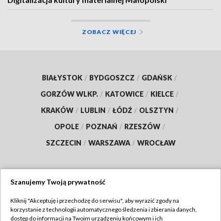
ZOBACZ WIĘCEJ
BIAŁYSTOK
/
BYDGOSZCZ
/
GDAŃSK
/
GORZÓW WLKP.
/
KATOWICE
/
KIELCE
/
KRAKÓW
/
LUBLIN
/
ŁÓDŹ
/
OLSZTYN
/
OPOLE
/
POZNAŃ
/
RZESZÓW
/
SZCZECIN
/
WARSZAWA
/
WROCŁAW
Szanujemy Twoją prywatność
Dołącz do nas:
Kliknij "Akceptuję i przechodzę do serwisu", aby wyrazić zgody na
korzystanie z technologii automatycznego śledzenia i zbierania danych,
TVP
dostęp do informacji na Twoim urządzeniu końcowym i ich