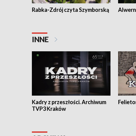
Rabka-Zdrój czyta Szymborską
Alwern
INNE
Kadry z przeszłości. Archiwum
Feliet
TVP3 Kraków