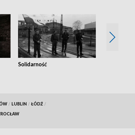
Solidarność
Trudne lata
KÓW
/
LUBLIN
/
ŁÓDŹ
/
ROCŁAW