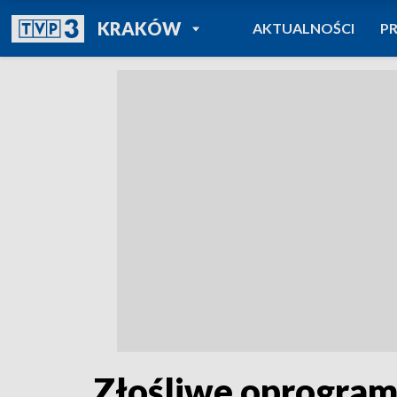
POWRÓT DO
KRAKÓW
AKTUALNOŚCI
P
TVP REGIONY
Złośliwe oprogra