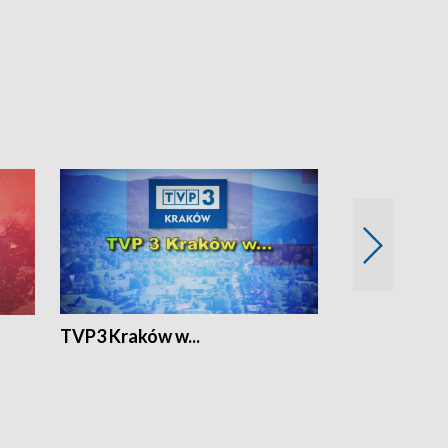
TVP3 Kraków w...
Ślizg