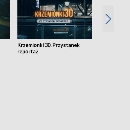
Krzemionki 30. Przystanek
Kraków - jak
reportaż