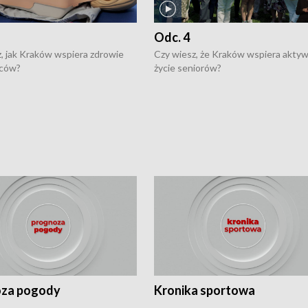
Odc. 4
, jak Kraków wspiera zdrowie
Czy wiesz, że Kraków wspiera akty
ców?
życie seniorów?
za pogody
Kronika sportowa