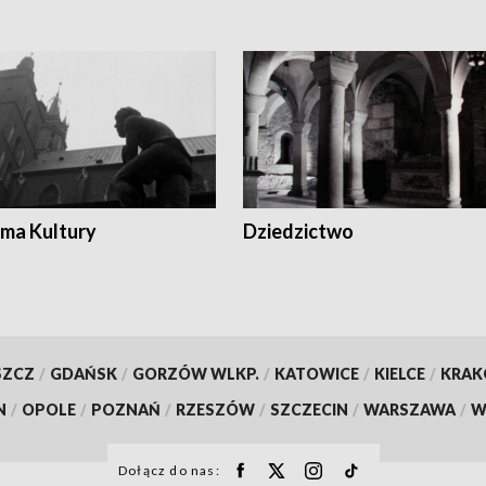
ma Kultury
Dziedzictwo
SZCZ
/
GDAŃSK
/
GORZÓW WLKP.
/
KATOWICE
/
KIELCE
/
KRA
N
/
OPOLE
/
POZNAŃ
/
RZESZÓW
/
SZCZECIN
/
WARSZAWA
/
W
Dołącz do nas: