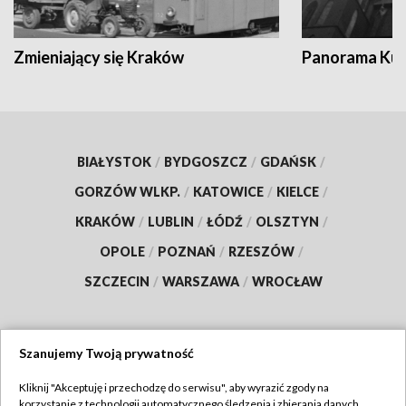
Zmieniający się Kraków
Panorama Kul
BIAŁYSTOK
/
BYDGOSZCZ
/
GDAŃSK
/
GORZÓW WLKP.
/
KATOWICE
/
KIELCE
/
KRAKÓW
/
LUBLIN
/
ŁÓDŹ
/
OLSZTYN
/
OPOLE
/
POZNAŃ
/
RZESZÓW
/
SZCZECIN
/
WARSZAWA
/
WROCŁAW
Szanujemy Twoją prywatność
Dołącz do nas:
Kliknij "Akceptuję i przechodzę do serwisu", aby wyrazić zgody na
korzystanie z technologii automatycznego śledzenia i zbierania danych,