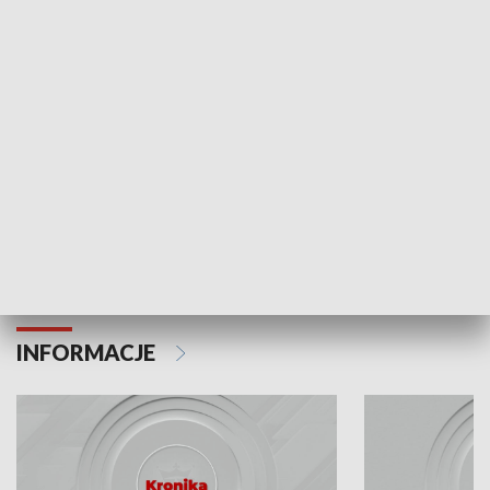
Odc. 6
Odc. 5
Czy wiesz, że Kraków inwestuje w edukację i
Czy wiesz, jak Kr
rozwój młodych?
mieszkańców?
INFORMACJE