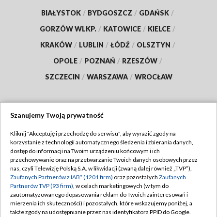
BIAŁYSTOK
/
BYDGOSZCZ
/
GDAŃSK
/
GORZÓW WLKP.
/
KATOWICE
/
KIELCE
/
KRAKÓW
/
LUBLIN
/
ŁÓDŹ
/
OLSZTYN
/
OPOLE
/
POZNAŃ
/
RZESZÓW
/
SZCZECIN
/
WARSZAWA
/
WROCŁAW
Szanujemy Twoją prywatność
Dołącz do nas:
Kliknij "Akceptuję i przechodzę do serwisu", aby wyrazić zgody na
korzystanie z technologii automatycznego śledzenia i zbierania danych,
TVP
dostęp do informacji na Twoim urządzeniu końcowym i ich
Abonament TVP
przechowywanie oraz na przetwarzanie Twoich danych osobowych przez
Regulamin TVP
nas, czyli Telewizję Polską S.A. w likwidacji (zwaną dalej również „TVP”),
Emisja w TVP
Zaufanych Partnerów z IAB* (1201 firm)
oraz pozostałych
Zaufanych
Polityka prywatności
Partnerów TVP (93 firm)
, w celach marketingowych (w tym do
Centrum informacji TVP
Moje zgody
zautomatyzowanego dopasowania reklam do Twoich zainteresowań i
mierzenia ich skuteczności) i pozostałych, które wskazujemy poniżej, a
Naziemna Telewizja Cyfrowa
Pomoc
także zgody na udostępnianie przez nas identyfikatora PPID do Google.