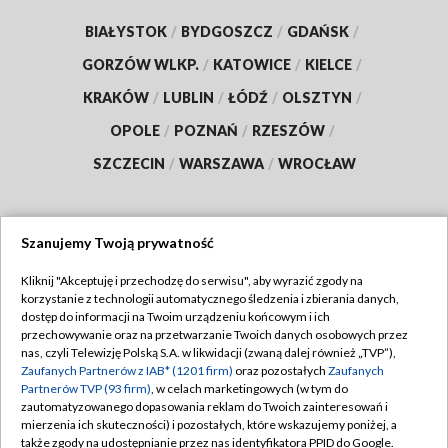
BIAŁYSTOK
/
BYDGOSZCZ
/
GDAŃSK
/
GORZÓW WLKP.
/
KATOWICE
/
KIELCE
/
KRAKÓW
/
LUBLIN
/
ŁÓDŹ
/
OLSZTYN
/
OPOLE
/
POZNAŃ
/
RZESZÓW
/
SZCZECIN
/
WARSZAWA
/
WROCŁAW
Szanujemy Twoją prywatność
Dołącz do nas:
Kliknij "Akceptuję i przechodzę do serwisu", aby wyrazić zgody na
korzystanie z technologii automatycznego śledzenia i zbierania danych,
TVP
dostęp do informacji na Twoim urządzeniu końcowym i ich
Abonament TVP
przechowywanie oraz na przetwarzanie Twoich danych osobowych przez
Regulamin TVP
nas, czyli Telewizję Polską S.A. w likwidacji (zwaną dalej również „TVP”),
Emisja w TVP
Zaufanych Partnerów z IAB* (1201 firm)
oraz pozostałych
Zaufanych
Polityka prywatności
Partnerów TVP (93 firm)
, w celach marketingowych (w tym do
Centrum informacji TVP
Moje zgody
zautomatyzowanego dopasowania reklam do Twoich zainteresowań i
mierzenia ich skuteczności) i pozostałych, które wskazujemy poniżej, a
Naziemna Telewizja Cyfrowa
Pomoc
także zgody na udostępnianie przez nas identyfikatora PPID do Google.