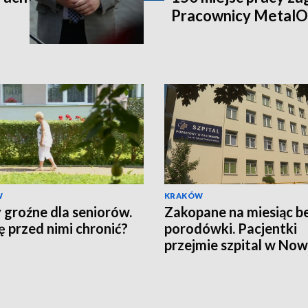
Pracownicy MetalO
W
KRAKÓW
 groźne dla seniorów.
Zakopane na miesiąc b
ię przed nimi chronić?
porodówki. Pacjentki
przejmie szpital w No
Targu