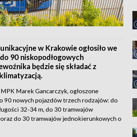
unikacyjne w Krakowie ogłosiło we
p do 90 niskopodłogowych
ewoźnika będzie się składać z
limatyzacją.
k MPK Marek Gancarczyk, ogłoszone
do 90 nowych pojazdów trzech rodzajów: do
ługości 32-34 m, do 30 tramwajów
 oraz do 30 tramwajów jednokierunkowych o