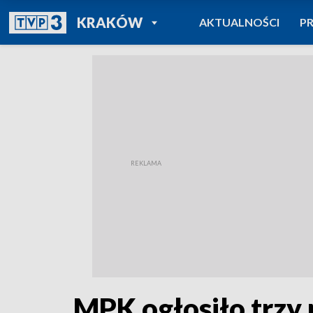
POWRÓT DO
KRAKÓW
AKTUALNOŚCI
P
TVP REGIONY
MPK ogłosiło trzy