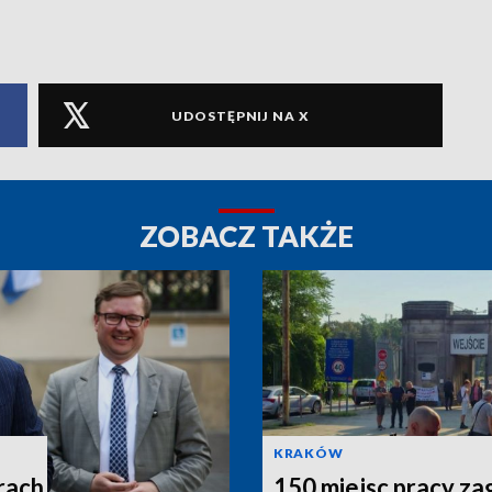
UDOSTĘPNIJ NA X
ZOBACZ TAKŻE
KRAKÓW
rach
150 miejsc pracy za