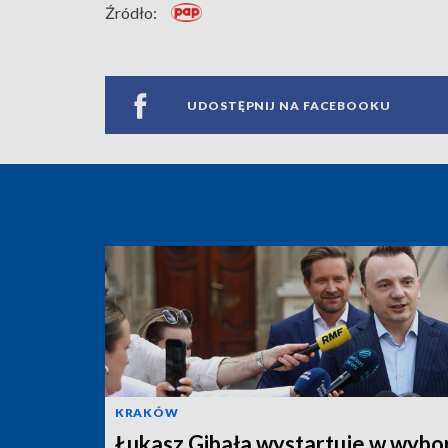
Źródło:
UDOSTĘPNIJ NA FACEBOOKU
KRAKÓW
Łukasz Gibała wystartuje w wybo