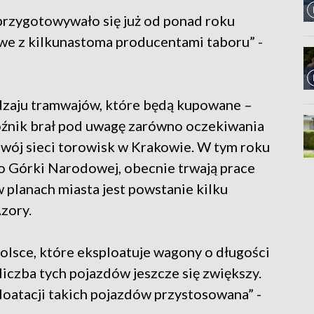
rzygotowywało się już od ponad roku
we z kilkunastoma producentami taboru” -
dzaju tramwajów, które będą kupowane –
źnik brał pod uwagę zarówno oczekiwania
zwój sieci torowisk w Krakowie. W tym roku
do Górki Narodowej, obecnie trwają prace
w planach miasta jest powstanie kilku
Azory.
olsce, które eksploatuje wagony o długości
iczba tych pojazdów jeszcze się zwiększy.
loatacji takich pojazdów przystosowana” -