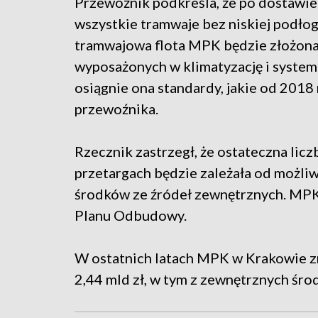
Przewoźnik podkreśla, że po dostawi
wszystkie tramwaje bez niskiej podłog
tramwajowa flota MPK będzie złożona
wyposażonych w klimatyzację i system 
osiągnie ona standardy, jakie od 2018
przewoźnika.
Rzecznik zastrzegł, że ostateczna l
przetargach będzie zależała od możli
środków ze źródeł zewnętrznych. MPK c
Planu Odbudowy.
W ostatnich latach MPK w Krakowie zr
2,44 mld zł, w tym z zewnętrznych śro