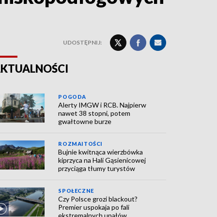
UDOSTĘPNIJ:
KTUALNOŚCI
POGODA
Alerty IMGW i RCB. Najpierw
nawet 38 stopni, potem
gwałtowne burze
ROZMAITOŚCI
Bujnie kwitnąca wierzbówka
kiprzyca na Hali Gąsienicowej
przyciąga tłumy turystów
SPOŁECZNE
Czy Polsce grozi blackout?
Premier uspokaja po fali
ekstremalnych upałów