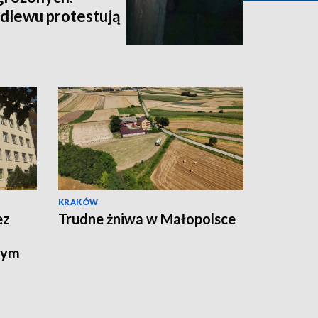
dlewu protestują
KRAKÓW
ez
Trudne żniwa w Małopolsce
wym