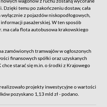
e nowych wagonów z ruchu zostaną wycofane
i. Dzięki temu po zakończeniu dostaw, cała
 wyłącznie z pojazdów niskopodłogowych,
informacji pasażerskiej. W ten sposób
 r. ma cała flota autobusowa krakowskiego
iczba zamówionych tramwajów w ogłoszonych
wości finansowych spółki oraz uzyskanych
hce starać się m.in. o środki z Krajowego
ealizowało projekty inwestycyjne o wartości
dków pozyskano 1,13 mld zł - podano.