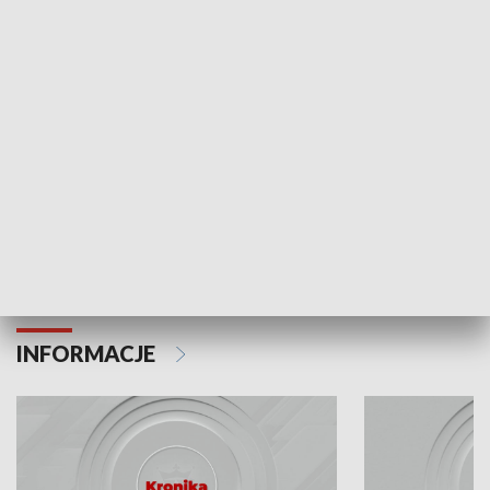
Odc. 6
Odc. 5
Czy wiesz, że Kraków inwestuje w edukację i
Czy wiesz, jak Kr
rozwój młodych?
mieszkańców?
INFORMACJE