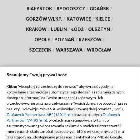
BIAŁYSTOK
/
BYDGOSZCZ
/
GDAŃSK
/
GORZÓW WLKP.
/
KATOWICE
/
KIELCE
/
KRAKÓW
/
LUBLIN
/
ŁÓDŹ
/
OLSZTYN
/
OPOLE
/
POZNAŃ
/
RZESZÓW
/
SZCZECIN
/
WARSZAWA
/
WROCŁAW
Szanujemy Twoją prywatność
Dołącz do nas:
Kliknij "Akceptuję i przechodzę do serwisu", aby wyrazić zgody na
korzystanie z technologii automatycznego śledzenia i zbierania danych,
TVP
dostęp do informacji na Twoim urządzeniu końcowym i ich
Abonament TVP
przechowywanie oraz na przetwarzanie Twoich danych osobowych przez
Regulamin TVP
nas, czyli Telewizję Polską S.A. w likwidacji (zwaną dalej również „TVP”),
Emisja w TVP
Zaufanych Partnerów z IAB* (1201 firm)
oraz pozostałych
Zaufanych
Polityka prywatności
Partnerów TVP (93 firm)
, w celach marketingowych (w tym do
Centrum informacji TVP
Moje zgody
zautomatyzowanego dopasowania reklam do Twoich zainteresowań i
mierzenia ich skuteczności) i pozostałych, które wskazujemy poniżej, a
Naziemna Telewizja Cyfrowa
Pomoc
także zgody na udostępnianie przez nas identyfikatora PPID do Google.