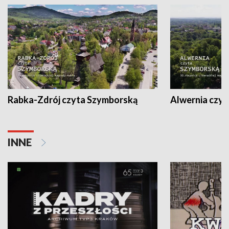
Rabka-Zdrój czyta Szymborską
Alwernia czy
INNE