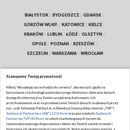
BIAŁYSTOK
/
BYDGOSZCZ
/
GDAŃSK
/
GORZÓW WLKP.
/
KATOWICE
/
KIELCE
/
KRAKÓW
/
LUBLIN
/
ŁÓDŹ
/
OLSZTYN
/
OPOLE
/
POZNAŃ
/
RZESZÓW
/
SZCZECIN
/
WARSZAWA
/
WROCŁAW
Szanujemy Twoją prywatność
Dołącz do nas:
Kliknij "Akceptuję i przechodzę do serwisu", aby wyrazić zgody na
korzystanie z technologii automatycznego śledzenia i zbierania danych,
TVP
dostęp do informacji na Twoim urządzeniu końcowym i ich
Abonament TVP
przechowywanie oraz na przetwarzanie Twoich danych osobowych przez
Regulamin TVP
nas, czyli Telewizję Polską S.A. w likwidacji (zwaną dalej również „TVP”),
Emisja w TVP
Zaufanych Partnerów z IAB* (1201 firm)
oraz pozostałych
Zaufanych
Polityka prywatności
Partnerów TVP (93 firm)
, w celach marketingowych (w tym do
Centrum informacji TVP
Moje zgody
zautomatyzowanego dopasowania reklam do Twoich zainteresowań i
mierzenia ich skuteczności) i pozostałych, które wskazujemy poniżej, a