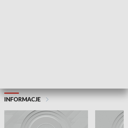
Odc. 6
Odc. 5
Czy wiesz, że Kraków inwestuje w edukację i
Czy wiesz, jak Kr
rozwój młodych?
mieszkańców?
INFORMACJE