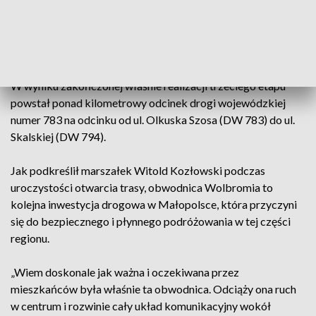
odcinka od ul. Miechowskiej do ul. Brzozowskiej - kierowcy
korzystają od czerwca 2019 r., a z drugiego etapu,
obejmującego 3-km fragment od ul. Brzozowskiej do ul.
Skalskiej – od października tego samego roku.
W wyniku zakończonej właśnie realizacji trzeciego etapu
powstał ponad kilometrowy odcinek drogi wojewódzkiej
numer 783 na odcinku od ul. Olkuska Szosa (DW 783) do ul.
Skalskiej (DW 794).
Jak podkreślił marszałek Witold Kozłowski podczas
uroczystości otwarcia trasy, obwodnica Wolbromia to
kolejna inwestycja drogowa w Małopolsce, która przyczyni
się do bezpiecznego i płynnego podróżowania w tej części
regionu.
„Wiem doskonale jak ważna i oczekiwana przez
mieszkańców była właśnie ta obwodnica. Odciąży ona ruch
w centrum i rozwinie cały układ komunikacyjny wokół