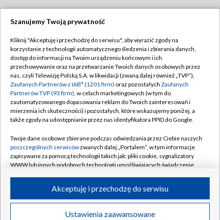
Szanujemy Twoją prywatność
Dołącz do nas:
Kliknij "Akceptuję i przechodzę do serwisu", aby wyrazić zgody na
korzystanie z technologii automatycznego śledzenia i zbierania danych,
TVP
dostęp do informacji na Twoim urządzeniu końcowym i ich
Abonament TVP
przechowywanie oraz na przetwarzanie Twoich danych osobowych przez
Regulamin TVP
nas, czyli Telewizję Polską S.A. w likwidacji (zwaną dalej również „TVP”),
Emisja w TVP
Polityka prywatności
Zaufanych Partnerów z IAB* (1201 firm)
oraz pozostałych
Zaufanych
Partnerów TVP (93 firm)
, w celach marketingowych (w tym do
Centrum informacji TVP
Moje zgody
zautomatyzowanego dopasowania reklam do Twoich zainteresowań i
mierzenia ich skuteczności) i pozostałych, które wskazujemy poniżej, a
Naziemna Telewizja Cyfrowa
Pomoc
także zgody na udostępnianie przez nas identyfikatora PPID do Google.
Sklep TVP
Biuro reklamy
Twoje dane osobowe zbierane podczas odwiedzania przez Ciebie naszych
Rada Programowa
Kontakt
poszczególnych serwisów
zwanych dalej „Portalem”, w tym informacje
zapisywane za pomocą technologii takich jak: pliki cookie, sygnalizatory
System NOS
WWW lub innych podobnych technologii umożliwiających świadczenie
dopasowanych i bezpiecznych usług, personalizację treści oraz reklam,
Informacje o nadawcy
Kanały
udostępnianie funkcji mediów społecznościowych oraz analizowanie
Akceptuję i przechodzę do serwisu
ruchu w Internecie.
Program dla prasy
©2026 Telewizja Polska S.A. w likwidacji
Biuro Reklamy
Twoje dane osobowe zbierane podczas odwiedzania przez Ciebie
Ustawienia zaawansowane
poszczególnych serwisów
na Portalu, takie jak adresy IP, identyfikatory