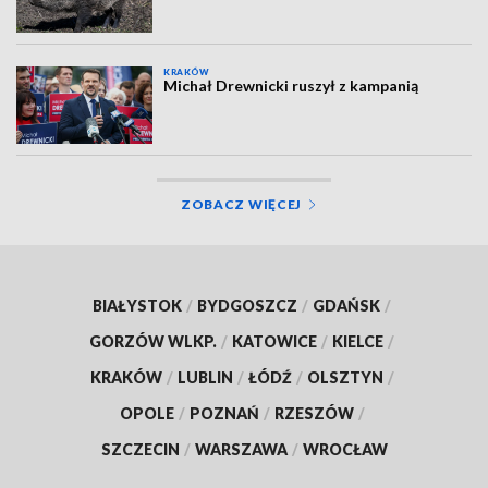
KRAKÓW
Michał Drewnicki ruszył z kampanią
ZOBACZ WIĘCEJ
BIAŁYSTOK
/
BYDGOSZCZ
/
GDAŃSK
/
GORZÓW WLKP.
/
KATOWICE
/
KIELCE
/
KRAKÓW
/
LUBLIN
/
ŁÓDŹ
/
OLSZTYN
/
OPOLE
/
POZNAŃ
/
RZESZÓW
/
SZCZECIN
/
WARSZAWA
/
WROCŁAW