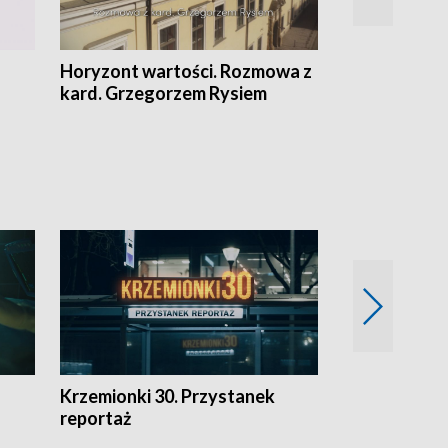
Horyzont wartości. Rozmowa z
Kulturalnie 
kard. Grzegorzem Rysiem
Krzemionki 30. Przystanek
Kraków - jak
reportaż