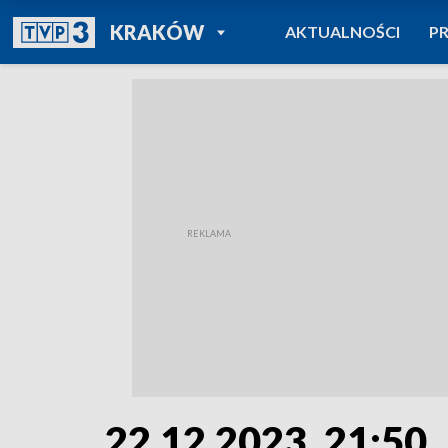
POWRÓT DO
KRAKÓW
AKTUALNOŚCI
P
TVP REGIONY
22.12.2023, 21:50