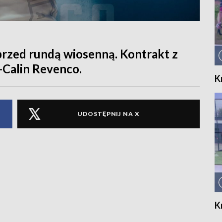
przed rundą wiosenną. Kontrakt z
-Calin Revenco.
K
UDOSTĘPNIJ NA X
K