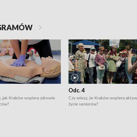
OGRAMÓW
Odc. 4
, jak Kraków wspiera zdrowie
Czy wiesz, że Kraków wspiera akty
ców?
życie seniorów?