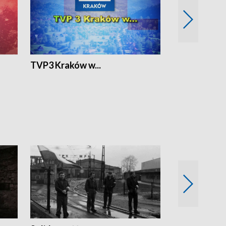
TVP3 Kraków w...
Ślizg