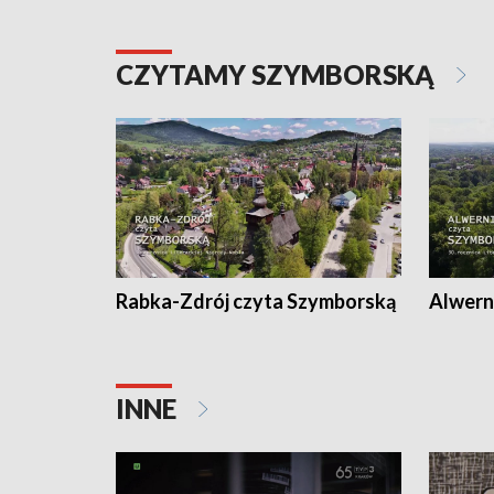
CZYTAMY SZYMBORSKĄ
Rabka-Zdrój czyta Szymborską
Alwern
INNE