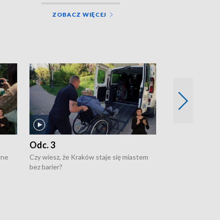
ZOBACZ WIĘCEJ
Odc. 3
Odc. 2
wne
Czy wiesz, że Kraków staje się miastem
Czy wiesz, że Kr
bez barier?
poprawia jakość 