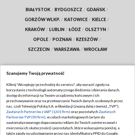
BIAŁYSTOK
/
BYDGOSZCZ
/
GDAŃSK
/
GORZÓW WLKP.
/
KATOWICE
/
KIELCE
/
KRAKÓW
/
LUBLIN
/
ŁÓDŹ
/
OLSZTYN
/
OPOLE
/
POZNAŃ
/
RZESZÓW
/
SZCZECIN
/
WARSZAWA
/
WROCŁAW
Szanujemy Twoją prywatność
Dołącz do nas:
Kliknij "Akceptuję i przechodzę do serwisu", aby wyrazić zgody na
korzystanie z technologii automatycznego śledzenia i zbierania danych,
TVP
dostęp do informacji na Twoim urządzeniu końcowym i ich
Abonament TVP
przechowywanie oraz na przetwarzanie Twoich danych osobowych przez
Regulamin TVP
nas, czyli Telewizję Polską S.A. w likwidacji (zwaną dalej również „TVP”),
Emisja w TVP
Zaufanych Partnerów z IAB* (1201 firm)
oraz pozostałych
Zaufanych
Polityka prywatności
Partnerów TVP (93 firm)
, w celach marketingowych (w tym do
Centrum informacji TVP
Moje zgody
zautomatyzowanego dopasowania reklam do Twoich zainteresowań i
mierzenia ich skuteczności) i pozostałych, które wskazujemy poniżej, a
Naziemna Telewizja Cyfrowa
Pomoc
także zgody na udostępnianie przez nas identyfikatora PPID do Google.