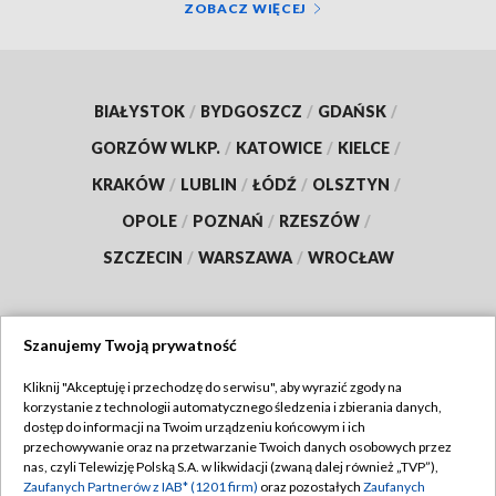
ZOBACZ WIĘCEJ
BIAŁYSTOK
/
BYDGOSZCZ
/
GDAŃSK
/
GORZÓW WLKP.
/
KATOWICE
/
KIELCE
/
KRAKÓW
/
LUBLIN
/
ŁÓDŹ
/
OLSZTYN
/
OPOLE
/
POZNAŃ
/
RZESZÓW
/
SZCZECIN
/
WARSZAWA
/
WROCŁAW
Szanujemy Twoją prywatność
Dołącz do nas:
Kliknij "Akceptuję i przechodzę do serwisu", aby wyrazić zgody na
korzystanie z technologii automatycznego śledzenia i zbierania danych,
TVP
dostęp do informacji na Twoim urządzeniu końcowym i ich
Abonament TVP
przechowywanie oraz na przetwarzanie Twoich danych osobowych przez
Regulamin TVP
nas, czyli Telewizję Polską S.A. w likwidacji (zwaną dalej również „TVP”),
Emisja w TVP
Polityka prywatności
Zaufanych Partnerów z IAB* (1201 firm)
oraz pozostałych
Zaufanych