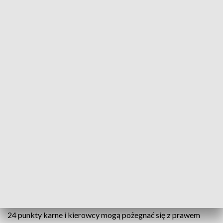
Prawo jazdy po nowemu
Źródło: TVP3 Kraków
Około 400 osób tylko w jednym ośrodku
skorzystało już z kursów redukujących punkty
karne. Szkolenia zostały wprowadzone zaledwie 3
miesiące temu. Z kolei kursantów, którzy dopiero
przygotowuja się do egzaminu na prawo jazdy -
czekają zmiany. Od 1 stycznia nowe zasady. Wynik
negatywny nie zawsze będzie skutkował
przerwaniem jazdy, a o błędach kursanci dowiedzą
się dopiero po powrocie do ośrodka.
24 punkty karne i kierowcy mogą pożegnać się z prawem