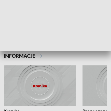
Odc. 6
Odc. 5
Czy wiesz, że Kraków inwestuje w edukację i
Czy wiesz, jak Kr
rozwój młodych?
mieszkańców?
INFORMACJE