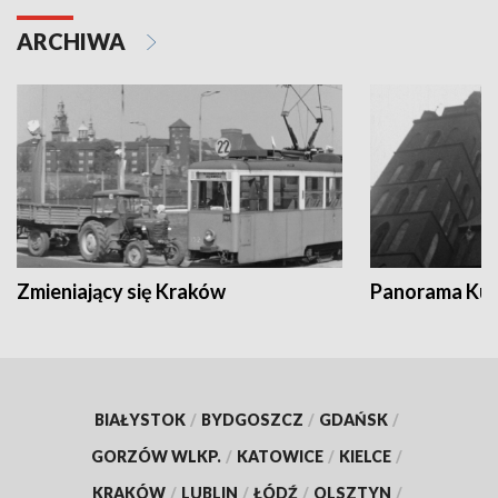
ARCHIWA
Zmieniający się Kraków
Panorama Kul
BIAŁYSTOK
/
BYDGOSZCZ
/
GDAŃSK
/
GORZÓW WLKP.
/
KATOWICE
/
KIELCE
/
KRAKÓW
/
LUBLIN
/
ŁÓDŹ
/
OLSZTYN
/