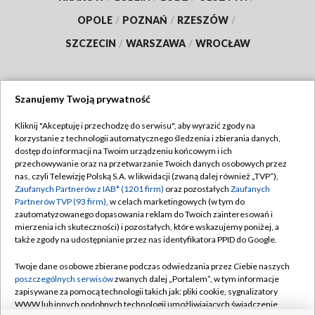
OPOLE
/
POZNAŃ
/
RZESZÓW
/
SZCZECIN
/
WARSZAWA
/
WROCŁAW
Szanujemy Twoją prywatność
Dołącz do nas:
Kliknij "Akceptuję i przechodzę do serwisu", aby wyrazić zgody na
korzystanie z technologii automatycznego śledzenia i zbierania danych,
TVP
dostęp do informacji na Twoim urządzeniu końcowym i ich
Abonament TVP
przechowywanie oraz na przetwarzanie Twoich danych osobowych przez
Regulamin TVP
nas, czyli Telewizję Polską S.A. w likwidacji (zwaną dalej również „TVP”),
Emisja w TVP
Zaufanych Partnerów z IAB* (1201 firm)
oraz pozostałych
Zaufanych
Polityka prywatności
Partnerów TVP (93 firm)
, w celach marketingowych (w tym do
Centrum informacji TVP
Moje zgody
zautomatyzowanego dopasowania reklam do Twoich zainteresowań i
mierzenia ich skuteczności) i pozostałych, które wskazujemy poniżej, a
Naziemna Telewizja Cyfrowa
Pomoc
także zgody na udostępnianie przez nas identyfikatora PPID do Google.
Sklep TVP
Biuro reklamy
Twoje dane osobowe zbierane podczas odwiedzania przez Ciebie naszych
Rada Programowa
poszczególnych serwisów
zwanych dalej „Portalem”, w tym informacje
Kontakt
zapisywane za pomocą technologii takich jak: pliki cookie, sygnalizatory
System NOS
WWW lub innych podobnych technologii umożliwiających świadczenie