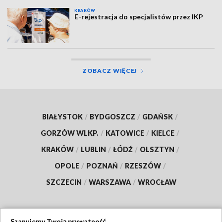
KRAKÓW
E-rejestracja do specjalistów przez IKP
ZOBACZ WIĘCEJ
BIAŁYSTOK
/
BYDGOSZCZ
/
GDAŃSK
/
GORZÓW WLKP.
/
KATOWICE
/
KIELCE
/
KRAKÓW
/
LUBLIN
/
ŁÓDŹ
/
OLSZTYN
/
OPOLE
/
POZNAŃ
/
RZESZÓW
/
SZCZECIN
/
WARSZAWA
/
WROCŁAW
Szanujemy Twoją prywatność