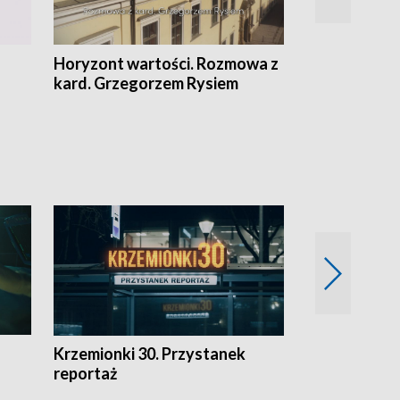
Horyzont wartości. Rozmowa z
Kulturalnie 
kard. Grzegorzem Rysiem
Krzemionki 30. Przystanek
Kraków - jak
reportaż