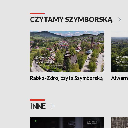
CZYTAMY SZYMBORSKĄ
Rabka-Zdrój czyta Szymborską
Alwern
INNE