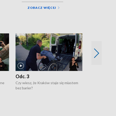
ZOBACZ WIĘCEJ
Odc. 3
Odc. 2
wne
Czy wiesz, że Kraków staje się miastem
Czy wiesz, że Kr
bez barier?
poprawia jakość 