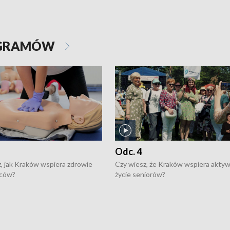
OGRAMÓW
Odc. 4
, jak Kraków wspiera zdrowie
Czy wiesz, że Kraków wspiera akty
ców?
życie seniorów?