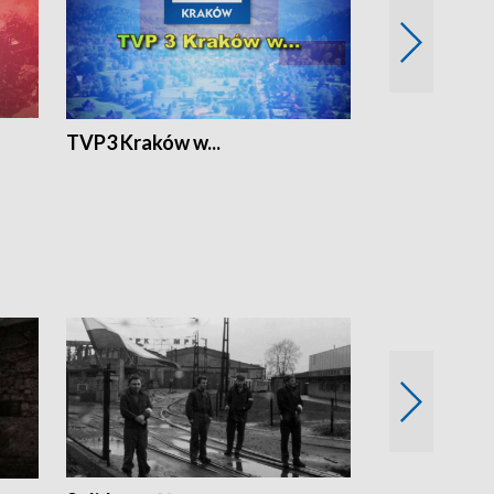
TVP3 Kraków w...
Ślizg