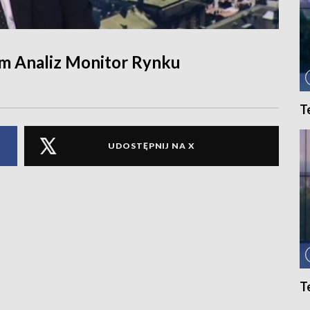
um Analiz Monitor Rynku
T
UDOSTĘPNIJ NA X
T