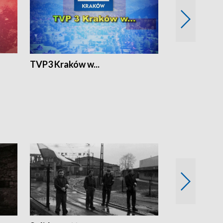
TVP3 Kraków w...
Ślizg