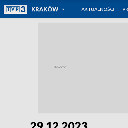
POWRÓT DO
KRAKÓW
AKTUALNOŚCI
P
TVP REGIONY
29.12.2023