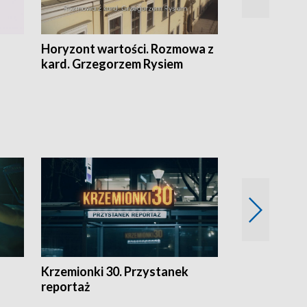
Horyzont wartości. Rozmowa z
Kulturalnie 
kard. Grzegorzem Rysiem
Krzemionki 30. Przystanek
Kraków - jak
reportaż