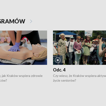
OGRAMÓW
Odc. 4
, jak Kraków wspiera zdrowie
Czy wiesz, że Kraków wspiera akty
ców?
życie seniorów?