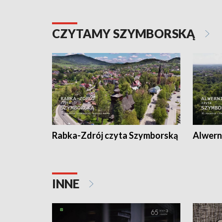
CZYTAMY SZYMBORSKĄ
Rabka-Zdrój czyta Szymborską
Alwern
INNE