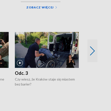
ZOBACZ WIĘCEJ
Odc. 3
Odc. 2
wne
Czy wiesz, że Kraków staje się miastem
Czy wiesz, że Kr
bez barier?
poprawia jakość 