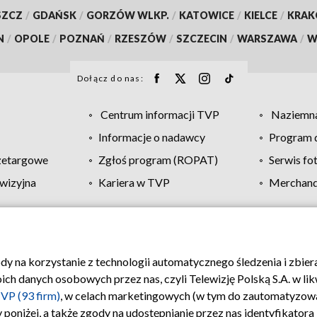
SZCZ
/
GDAŃSK
/
GORZÓW WLKP.
/
KATOWICE
/
KIELCE
/
KRA
N
/
OPOLE
/
POZNAŃ
/
RZESZÓW
/
SZCZECIN
/
WARSZAWA
/
W
Dołącz do nas:
Centrum informacji TVP
Naziemna
Informacje o nadawcy
Program d
zetargowe
Zgłoś program (ROPAT)
Serwis fo
wizyjna
Kariera w TVP
Merchandi
Polityka prywatności
Moje zgody
Pomoc
Biuro re
ody na korzystanie z technologii automatycznego śledzenia i zbie
 danych osobowych przez nas, czyli Telewizję Polską S.A. w likw
VP (93 firm)
, w celach marketingowych (w tym do zautomatyzow
 poniżej, a także zgody na udostępnianie przez nas identyfikator