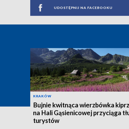
UDOSTĘPNIJ NA FACEBOOKU
KRAKÓW
Bujnie kwitnąca wierzbówka kipr
na Hali Gąsienicowej przyciąga t
turystów