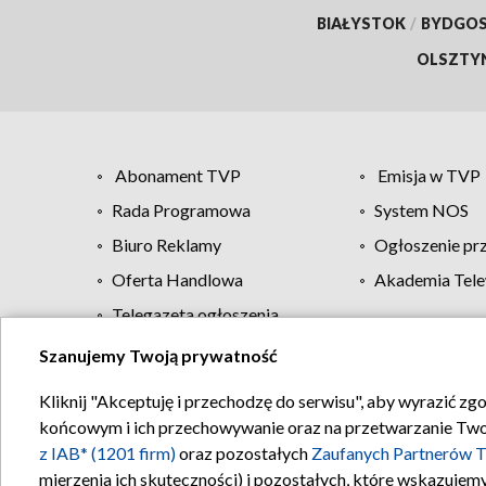
BIAŁYSTOK
/
BYDGO
OLSZTY
Abonament TVP
Emisja w TVP
Rada Programowa
System NOS
Biuro Reklamy
Ogłoszenie pr
Oferta Handlowa
Akademia Tele
Telegazeta ogłoszenia
Szanujemy Twoją prywatność
Regulamin TVP
Kliknij "Akceptuję i przechodzę do serwisu", aby wyrazić zg
końcowym i ich przechowywanie oraz na przetwarzanie Twoich
z IAB* (1201 firm)
oraz pozostałych
Zaufanych Partnerów T
mierzenia ich skuteczności) i pozostałych, które wskazujemy