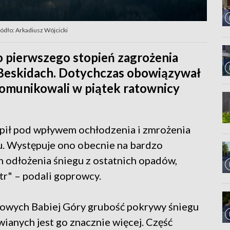
ódło: Arkadiusz Wójcicki
o pierwszego stopień zagrożenia
 Beskidach. Dotychczas obowiązywał
komunikowali w piątek ratownicy
pił pod wpływem ochłodzenia i zmrożenia
u. Występuje ono obecnie na bardzo
h odłożenia śniegu z ostatnich opadów,
tr" – podali goprowcy.
ytowych Babiej Góry grubość pokrywy śniegu
ianych jest go znacznie więcej. Część