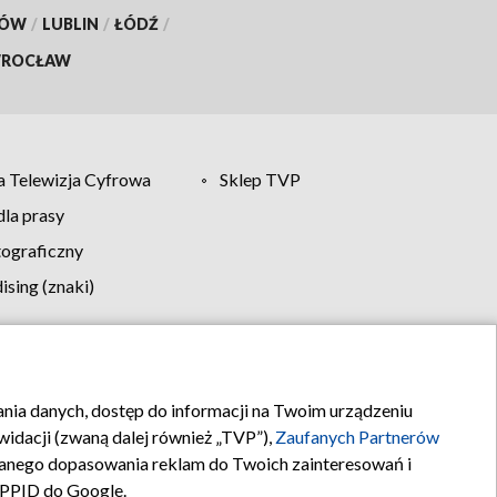
KÓW
/
LUBLIN
/
ŁÓDŹ
/
ROCŁAW
 Telewizja Cyfrowa
Sklep TVP
la prasy
tograficzny
sing (znaki)
klamy
Kontakt
rania danych, dostęp do informacji na Twoim urządzeniu
idacji (zwaną dalej również „TVP”),
Zaufanych Partnerów
anego dopasowania reklam do Twoich zainteresowań i
a PPID do Google.