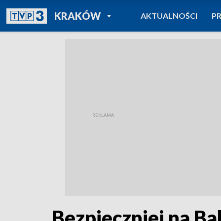
POWRÓT DO
KRAKÓW
AKTUALNOŚCI
P
TVP REGIONY
Bezpieczniej na Ba