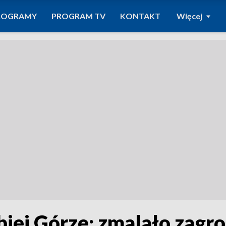
ROGRAMY
PROGRAM TV
KONTAKT
Więcej
biej Górze; zmalało zagr