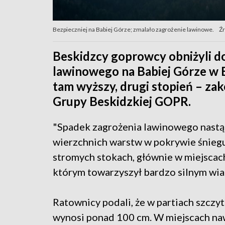
Bezpieczniej na Babiej Górze; zmalało zagrożenie lawinowe.
Źr
Beskidzcy goprowcy obniżyli d
lawinowego na Babiej Górze w
tam wyższy, drugi stopień – za
Grupy Beskidzkiej GOPR.
"Spadek zagrożenia lawinowego nastą
wierzchnich warstw w pokrywie śnieg
stromych stokach, głównie w miejscac
którym towarzyszył bardzo silnym wia
Ratownicy podali, że w partiach szcz
wynosi ponad 100 cm. W miejscach naw