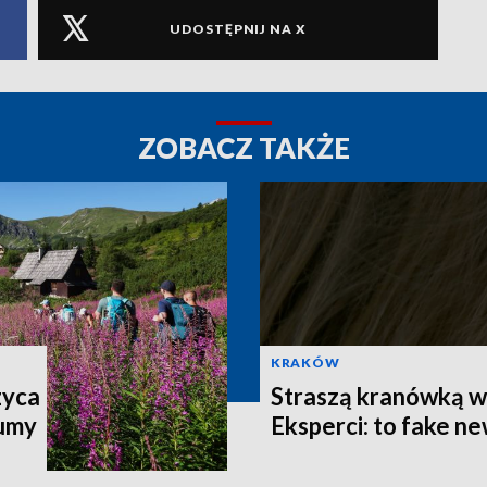
UDOSTĘPNIJ NA X
ZOBACZ TAKŻE
KRAKÓW
zyca
Straszą kranówką w 
łumy
Eksperci: to fake n