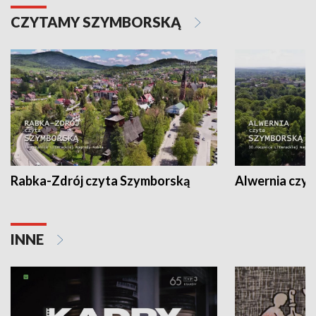
CZYTAMY SZYMBORSKĄ
Rabka-Zdrój czyta Szymborską
Alwernia czy
INNE