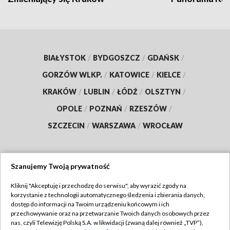
BIAŁYSTOK
/
BYDGOSZCZ
/
GDAŃSK
/
GORZÓW WLKP.
/
KATOWICE
/
KIELCE
/
KRAKÓW
/
LUBLIN
/
ŁÓDŹ
/
OLSZTYN
/
OPOLE
/
POZNAŃ
/
RZESZÓW
/
SZCZECIN
/
WARSZAWA
/
WROCŁAW
Szanujemy Twoją prywatność
Dołącz do nas:
Kliknij "Akceptuję i przechodzę do serwisu", aby wyrazić zgody na
korzystanie z technologii automatycznego śledzenia i zbierania danych,
TVP
dostęp do informacji na Twoim urządzeniu końcowym i ich
Abonament TVP
przechowywanie oraz na przetwarzanie Twoich danych osobowych przez
Regulamin TVP
nas, czyli Telewizję Polską S.A. w likwidacji (zwaną dalej również „TVP”),