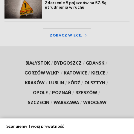
Zderzenie 5 pojazdów na S7. Są
utrudnienia w ruchu
ZOBACZ WIĘCEJ
BIAŁYSTOK
/
BYDGOSZCZ
/
GDAŃSK
/
GORZÓW WLKP.
/
KATOWICE
/
KIELCE
/
KRAKÓW
/
LUBLIN
/
ŁÓDŹ
/
OLSZTYN
/
OPOLE
/
POZNAŃ
/
RZESZÓW
/
SZCZECIN
/
WARSZAWA
/
WROCŁAW
Szanujemy Twoją prywatność
Dołącz do nas: