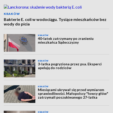
KRAKÓW
Bakterie E. coli w wodociągu. Tysiące mieszkańców bez
wody do picia
KRAKÓW
40-latek zatrzymany po zranieniu
mieszkańca Sądecczyzny
KRAKÓW
3-latka pogryziona przez psa. Eksperci
apelują do rodziców
KRAKÓW
Miesiącami ukrywał się przed wymiarem
sprawiedliwości. Małopolscy "łowcy głów"
zatrzymali poszukiwanego 27-latka
KRAKÓW