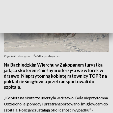
Zdjęcie ilustracyjne.
Źródło: pixabay.com
Na Bachledzkim Wierchu w Zakopanem turystka
jadąca skuterem śnieżnym uderzyła we wtorek w
drzewo. Nieprzytomną kobietę ratownicy TOPR na
pokładzie śmigłowca przetransportowali do
szpitala.
„Kobieta na skuterze uderzyła w drzewo. Była nieprzytomna.
Udzielono jej pomocy i przetransportowano śmigłowcem do
szpitala. Policjanci ustalają okoliczności wypadku” –