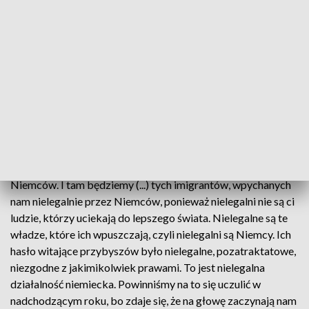
poinformował na platformie X (dawniej Twitter), że poprosił
prokuratora krajowego Dariusza Barskiego o zajęcie się
sprawą wypowiedzi Jana Pietrzaka na antenie Telewizji
Republika oraz o wszczęcie śledztwa.
W niedzielę na antenie Telewizji Republika satyryk i
publicysta Jan Pietrzak powiedział: "Mam okrutny żart z
tymi imigrantami, że oni liczą na to, że Polacy są
przygotowani, bo mamy baraki. Mamy baraki dla
imigrantów: w Auschwitz, w Majdanku, w Treblince, w
Stutthofie. Mamy dużo baraków zbudowanych tu przez
Niemców. I tam będziemy (...) tych imigrantów, wpychanych
nam nielegalnie przez Niemców, ponieważ nielegalni nie są ci
ludzie, którzy uciekają do lepszego świata. Nielegalne są te
władze, które ich wpuszczają, czyli nielegalni są Niemcy. Ich
hasło witające przybyszów było nielegalne, pozatraktatowe,
niezgodne z jakimikolwiek prawami. To jest nielegalna
działalność niemiecka. Powinniśmy na to się uczulić w
nadchodzącym roku, bo zdaje się, że na głowę zaczynają nam