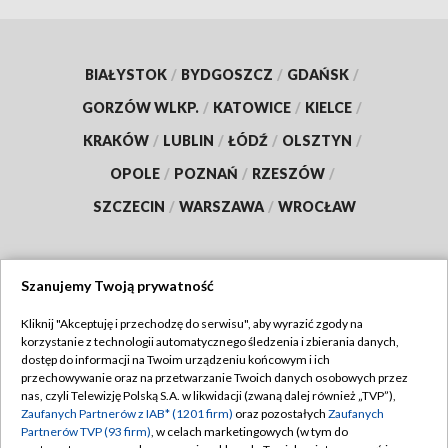
BIAŁYSTOK
/
BYDGOSZCZ
/
GDAŃSK
/
GORZÓW WLKP.
/
KATOWICE
/
KIELCE
/
KRAKÓW
/
LUBLIN
/
ŁÓDŹ
/
OLSZTYN
/
OPOLE
/
POZNAŃ
/
RZESZÓW
/
SZCZECIN
/
WARSZAWA
/
WROCŁAW
Szanujemy Twoją prywatność
Dołącz do nas:
Kliknij "Akceptuję i przechodzę do serwisu", aby wyrazić zgody na
korzystanie z technologii automatycznego śledzenia i zbierania danych,
TVP
dostęp do informacji na Twoim urządzeniu końcowym i ich
Abonament TVP
przechowywanie oraz na przetwarzanie Twoich danych osobowych przez
Regulamin TVP
nas, czyli Telewizję Polską S.A. w likwidacji (zwaną dalej również „TVP”),
Emisja w TVP
Polityka prywatności
Zaufanych Partnerów z IAB* (1201 firm)
oraz pozostałych
Zaufanych
Partnerów TVP (93 firm)
, w celach marketingowych (w tym do
Centrum informacji TVP
Moje zgody