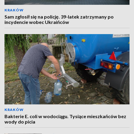
KRAKÓW
Sam zgłosił się na policję. 39-latek zatrzymany po
incydencie wobec Ukraińców
KRAKÓW
Bakterie E. coli w wodociągu. Tysiące mieszkańców bez
wody do picia