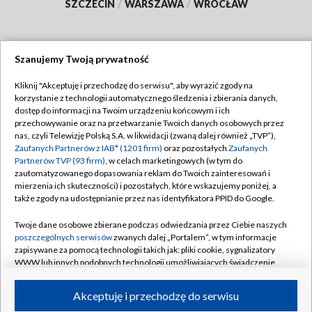
SZCZECIN
/
WARSZAWA
/
WROCŁAW
Szanujemy Twoją prywatność
Dołącz do nas:
Kliknij "Akceptuję i przechodzę do serwisu", aby wyrazić zgody na
korzystanie z technologii automatycznego śledzenia i zbierania danych,
TVP
dostęp do informacji na Twoim urządzeniu końcowym i ich
Abonament TVP
przechowywanie oraz na przetwarzanie Twoich danych osobowych przez
Regulamin TVP
nas, czyli Telewizję Polską S.A. w likwidacji (zwaną dalej również „TVP”),
Emisja w TVP
Polityka prywatności
Zaufanych Partnerów z IAB* (1201 firm)
oraz pozostałych
Zaufanych
Partnerów TVP (93 firm)
, w celach marketingowych (w tym do
Centrum informacji TVP
Moje zgody
zautomatyzowanego dopasowania reklam do Twoich zainteresowań i
mierzenia ich skuteczności) i pozostałych, które wskazujemy poniżej, a
Naziemna Telewizja Cyfrowa
Pomoc
także zgody na udostępnianie przez nas identyfikatora PPID do Google.
Sklep TVP
Biuro reklamy
Twoje dane osobowe zbierane podczas odwiedzania przez Ciebie naszych
Rada Programowa
Kontakt
poszczególnych serwisów
zwanych dalej „Portalem”, w tym informacje
zapisywane za pomocą technologii takich jak: pliki cookie, sygnalizatory
System NOS
WWW lub innych podobnych technologii umożliwiających świadczenie
dopasowanych i bezpiecznych usług, personalizację treści oraz reklam,
Informacje o nadawcy
Kanały
udostępnianie funkcji mediów społecznościowych oraz analizowanie
Akceptuję i przechodzę do serwisu
ruchu w Internecie.
Program dla prasy