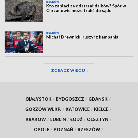
KRAKÓW
Kto zapłaci za odstrzał dzików? Spór w
Chrzanowie może trafić do sądu
KRAKÓW
Michał Drewnicki ruszył z kampanią
ZOBACZ WIĘCEJ
BIAŁYSTOK
/
BYDGOSZCZ
/
GDAŃSK
/
GORZÓW WLKP.
/
KATOWICE
/
KIELCE
/
KRAKÓW
/
LUBLIN
/
ŁÓDŹ
/
OLSZTYN
/
OPOLE
/
POZNAŃ
/
RZESZÓW
/