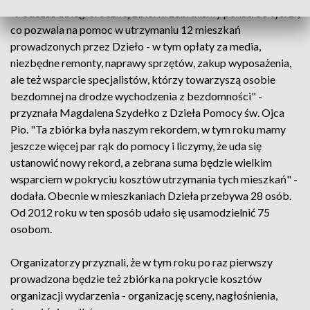
"Podczas ubiegłorocznej zbiórki zebraliśmy ponad 80 tys. zł,
co pozwala na pomoc w utrzymaniu 12 mieszkań
prowadzonych przez Dzieło - w tym opłaty za media,
niezbędne remonty, naprawy sprzętów, zakup wyposażenia,
ale też wsparcie specjalistów, którzy towarzyszą osobie
bezdomnej na drodze wychodzenia z bezdomności" -
przyznała Magdalena Szydełko z Dzieła Pomocy św. Ojca
Pio. "Ta zbiórka była naszym rekordem, w tym roku mamy
jeszcze więcej par rąk do pomocy i liczymy, że uda się
ustanowić nowy rekord, a zebrana suma będzie wielkim
wsparciem w pokryciu kosztów utrzymania tych mieszkań" -
dodała. Obecnie w mieszkaniach Dzieła przebywa 28 osób.
Od 2012 roku w ten sposób udało się usamodzielnić 75
osobom.
Organizatorzy przyznali, że w tym roku po raz pierwszy
prowadzona będzie też zbiórka na pokrycie kosztów
organizacji wydarzenia - organizację sceny, nagłośnienia,