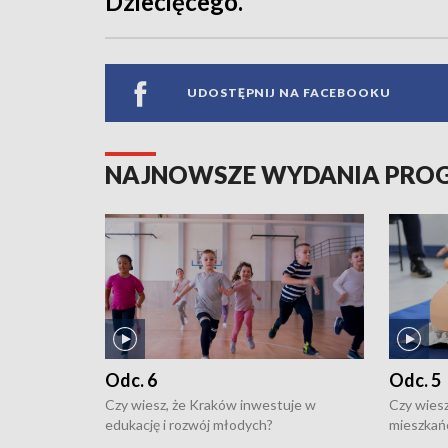
Dziecięcego.
UDOSTĘPNIJ NA FACEBOOKU
NAJNOWSZE WYDANIA PR
Odc. 6
Odc. 5
Czy wiesz, że Kraków inwestuje w
Czy wiesz
edukację i rozwój młodych?
mieszkań