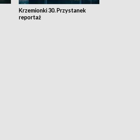
Krzemionki 30. Przystanek
Kraków - jak
reportaż