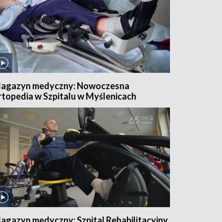
agazyn medyczny: Nowoczesna
rtopedia w Szpitalu w Myślenicach
agazyn medyczny: Szpital Rehabilitacyjny