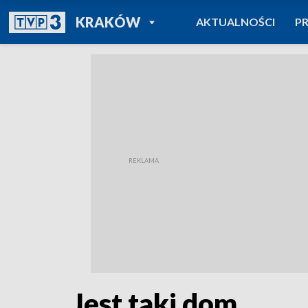
POWRÓT DO
KRAKÓW
AKTUALNOŚCI
P
TVP REGIONY
Jest taki dom