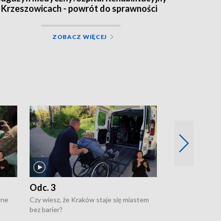
 Krzeszowicach - powrót do sprawności
ZOBACZ WIĘCEJ
Odc. 3
Odc. 2
wne
Czy wiesz, że Kraków staje się miastem
Czy wiesz, że Kr
bez barier?
poprawia jakość 