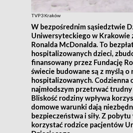
TVP3 Kraków
W bezpośrednim sąsiedztwie Dz
Uniwersyteckiego w Krakowie z
Ronalda McDonalda. To bezpłat
hospitalizowanych dzieci, zbud
finansowany przez Fundację R
świecie budowane są z myślą o 
hospitalizowanych. Codzienna 
najmłodszym przetrwać trudny c
Bliskość rodziny wpływa korzyst
domowe warunki dają niezbędne
bezpieczeństwa i siły. Z pob
korzystać rodzice pacjentów U