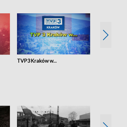
TVP3 Kraków w...
Ślizg