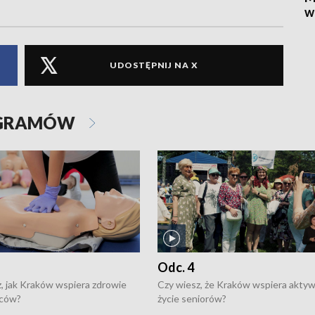
w
UDOSTĘPNIJ NA X
OGRAMÓW
Odc. 4
, jak Kraków wspiera zdrowie
Czy wiesz, że Kraków wspiera akty
ców?
życie seniorów?