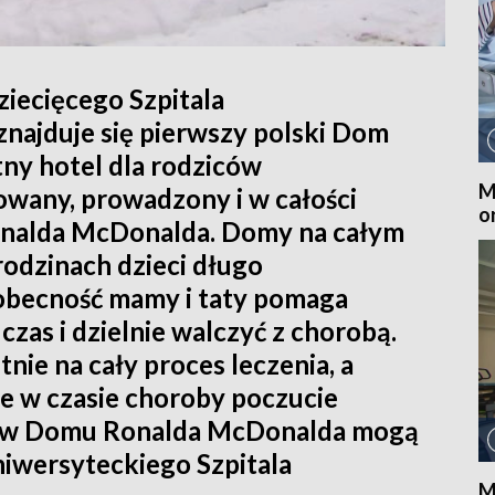
iecięcego Szpitala
najduje się pierwszy polski Dom
ny hotel dla rodziców
M
owany, prowadzony i w całości
o
onalda McDonalda. Domy na całym
rodzinach dzieci długo
obecność mamy i taty pomaga
zas i dzielnie walczyć z chorobą.
nie na cały proces leczenia, a
 w czasie choroby poczucie
ytu w Domu Ronalda McDonalda mogą
niwersyteckiego Szpitala
M