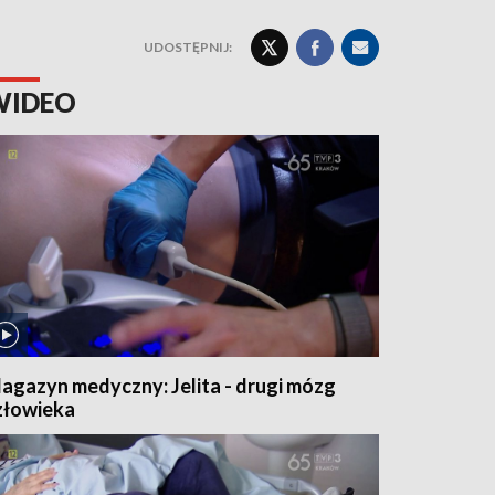
UDOSTĘPNIJ:
WIDEO
agazyn medyczny: Jelita - drugi mózg
złowieka