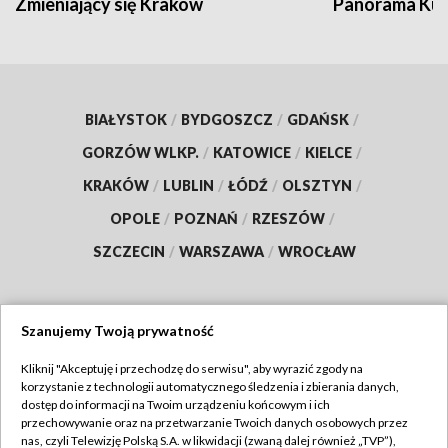
Zmieniający się Kraków
Panorama Kul
BIAŁYSTOK
/
BYDGOSZCZ
/
GDAŃSK
/
GORZÓW WLKP.
/
KATOWICE
/
KIELCE
/
KRAKÓW
/
LUBLIN
/
ŁÓDŹ
/
OLSZTYN
/
OPOLE
/
POZNAŃ
/
RZESZÓW
/
SZCZECIN
/
WARSZAWA
/
WROCŁAW
Szanujemy Twoją prywatność
Dołącz do nas:
Kliknij "Akceptuję i przechodzę do serwisu", aby wyrazić zgody na
korzystanie z technologii automatycznego śledzenia i zbierania danych,
TVP
dostęp do informacji na Twoim urządzeniu końcowym i ich
Abonament TVP
przechowywanie oraz na przetwarzanie Twoich danych osobowych przez
Regulamin TVP
nas, czyli Telewizję Polską S.A. w likwidacji (zwaną dalej również „TVP”),